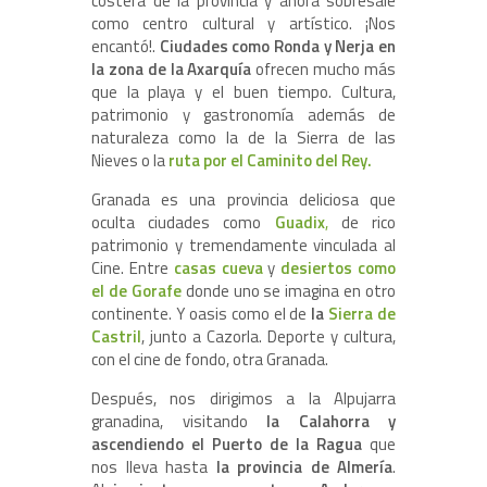
costera de la provincia y ahora sobresale
como centro cultural y artístico. ¡Nos
encantó!.
Ciudades como Ronda y Nerja en
la zona de la Axarquía
ofrecen mucho más
que la playa y el buen tiempo. Cultura,
patrimonio y gastronomía además de
naturaleza como la de la Sierra de las
Nieves o la
ruta por el Caminito del Rey.
Granada es una provincia deliciosa que
oculta ciudades como
Guadix
,
de rico
patrimonio y tremendamente vinculada al
Cine. Entre
casas cueva
y
desiertos como
el de Gorafe
donde uno se imagina en otro
continente. Y oasis como el de
la
Sierra de
Castril
, junto a Cazorla. Deporte y cultura,
con el cine de fondo, otra Granada.
Después, nos dirigimos a la Alpujarra
granadina, visitando
la Calahorra y
ascendiendo el Puerto de la Ragua
que
nos lleva hasta
la provincia de Almería
.