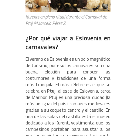
Kurents en pleno ritual durante el Carnaval de
Ptuj ©Marcela Pérez Z.
¿Por qué viajar a Eslovenia en
carnavales?
El verano de Eslovenia es un polo magnético
de turismo, por eso los carnavales son una
buena elección para conocer las
costumbres y tradiciones de una forma
más tranquila. El más célebre es el que se
celebra en
Ptuj
, al este de Eslovenia, cerca
de Maribor. Ptuj es una preciosa ciudad (la
más antigua del país), con aires medievales
gracias a su coqueto centro y el castillo. En
una de las salas del castillo está el museo
dedicado a los Kurent, vestimenta que los
campesinos portaban para asustar a los
«malos espíritus» de invierno y festejar la