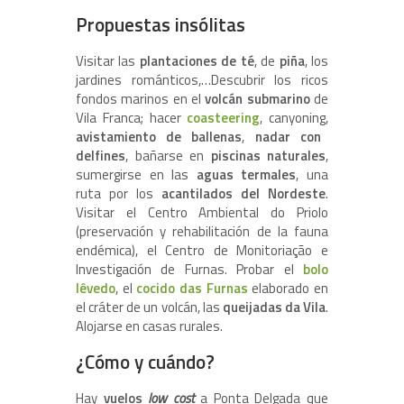
Propuestas insólitas
Visitar las
plantaciones de té
, de
piña
, los
jardines románticos,…Descubrir los ricos
fondos marinos en el
volcán submarino
de
Vila Franca; hacer
coasteering
, canyoning,
avistamiento de ballenas
,
nadar con
delfines
, bañarse en
piscinas naturales
,
sumergirse en las
aguas termales
, una
ruta por los
acantilados del Nordeste
.
Visitar el Centro Ambiental do Priolo
(preservación y rehabilitación de la fauna
endémica), el Centro de Monitoriação e
Investigación de Furnas. Probar el
bolo
lêvedo
, el
cocido das Furnas
elaborado en
el cráter de un volcán, las
queijadas da Vila
.
Alojarse en casas rurales.
¿Cómo y cuándo?
Hay
vuelos
low cost
a Ponta Delgada que