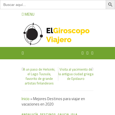
Buscar:
MENU
A un paso de Helsinki,
Visita al yacimiento de
el Lago Tuusula,
la antigua ciudad griega
favorito de grande
de Epidauro
artistas finlandeses
Inicio
»
Mejores Destinos para viajar en
vacaciones en 2020
3
ANDALUCÍA
,
DESTINOS
,
GALICIA
,
ISLA