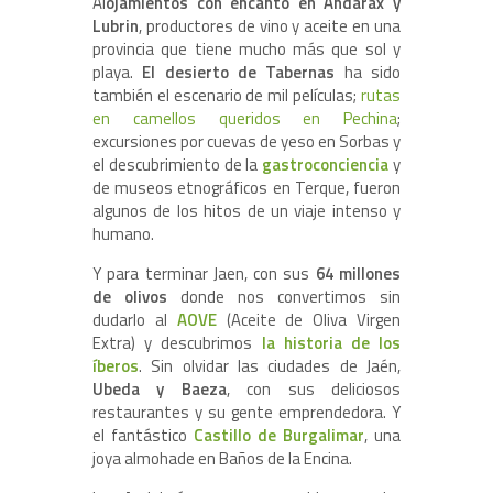
Al
ojamientos con encanto en Andarax y
Lubrin
, productores de vino y aceite en una
provincia que tiene mucho más que sol y
playa.
El desierto de Tabernas
ha sido
también el escenario de mil películas;
rutas
en camellos queridos en Pechina
;
excursiones por cuevas de yeso en Sorbas y
el descubrimiento de la
gastroconciencia
y
de museos etnográficos en Terque, fueron
algunos de los hitos de un viaje intenso y
humano.
Y para terminar Jaen, con sus
64 millones
de olivos
donde nos convertimos sin
dudarlo al
AOVE
(Aceite de Oliva Virgen
Extra) y descubrimos
la historia de los
íberos
. Sin olvidar las ciudades de Jaén,
Ubeda y Baeza
, con sus deliciosos
restaurantes y su gente emprendedora. Y
el fantástico
Castillo de Burgalimar
, una
joya almohade en Baños de la Encina.