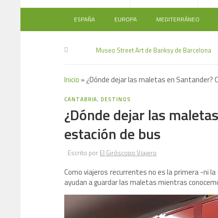
ESPAÑA
EUROPA
MEDITERRÁNEO
Museo Street Art de Banksy de Barcelona
Inicio
»
¿Dónde dejar las maletas en Santander? C
CANTABRIA
,
DESTINOS
¿Dónde dejar las maletas
estación de bus
Escrito por
El Giróscopo Viajero
Como viajeros recurrentes no es la primera -ni la
ayudan a guardar las maletas mientras conocemo