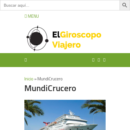
Buscar:
MENU
Inicio
»
MundiCrucero
MundiCrucero