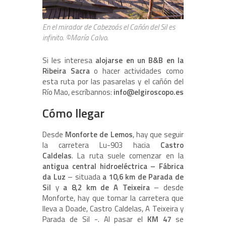
En el mirador de Cabezoás el Cañón del Sil es
infinito. ©María Calvo.
Si les interesa
alojarse en un B&B en la
Ribeira Sacra
o hacer actividades como
esta ruta por las pasarelas y el cañón del
Río Mao, escríbannos:
info@elgiroscopo.es
Cómo llegar
Desde
Monforte de Lemos
, hay que seguir
la carretera Lu-903 hacia
Castro
Caldelas
. La ruta suele comenzar en la
antigua central hidroeléctrica – Fábrica
da Luz
– situada
a 10,6 km de Parada de
Sil
y
a 8,2 km de A Teixeira
– desde
Monforte, hay que tomar la carretera que
lleva a Doade, Castro Caldelas, A Teixeira y
Parada de Sil -. Al pasar el
KM 47
se