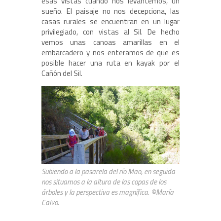
esas vistas cuando nos levantemos, un
sueño. El paisaje no nos decepciona, las
casas rurales se encuentran en un lugar
privilegiado, con vistas al Sil. De hecho
vemos unas canoas amarillas en el
embarcadero y nos enteramos de que es
posible hacer una ruta en kayak por el
Cañón del Sil.
Subiendo a la pasarela del río Mao, en seguida
nos situamos a la altura de las copas de los
árboles y la perspectiva es magnífica. ©María
Calvo.