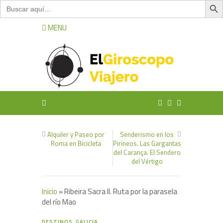
Buscar:
MENU
Alquiler y Paseo por
Senderismo en los
Roma en Bicicleta
Pirineos. Las Gargantas
del Carança. El Sendero
del Vértigo
Inicio
»
Ribeira Sacra II. Ruta por la parasela
del río Mao
2
DESTINOS
,
GALICIA