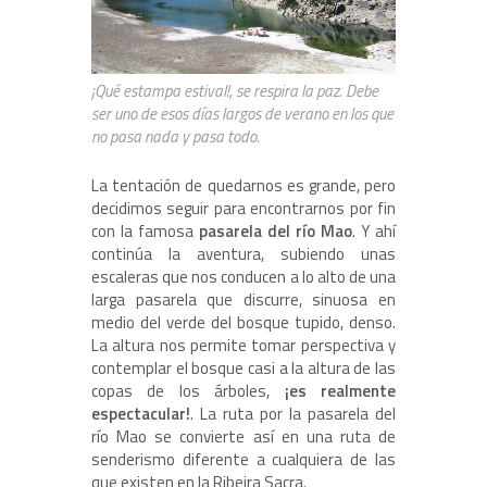
¡Qué estampa estival!, se respira la paz. Debe
ser uno de esos días largos de verano en los que
no pasa nada y pasa todo.
La tentación de quedarnos es grande, pero
decidimos seguir para encontrarnos por fin
con la famosa
pasarela del río Mao
. Y ahí
continúa la aventura, subiendo unas
escaleras que nos conducen a lo alto de una
larga pasarela que discurre, sinuosa en
medio del verde del bosque tupido, denso.
La altura nos permite tomar perspectiva y
contemplar el bosque casi a la altura de las
copas de los árboles,
¡es realmente
espectacular!
. La ruta por la pasarela del
río Mao se convierte así en una ruta de
senderismo diferente a cualquiera de las
que existen en la Ribeira Sacra.