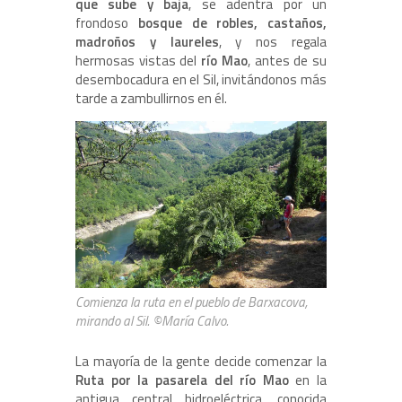
que sube y baja
, se adentra por un
frondoso
bosque de robles, castaños,
madroños y laureles
, y nos regala
hermosas vistas del
río Mao
, antes de su
desembocadura en el Sil, invitándonos más
tarde a zambullirnos en él.
Comienza la ruta en el pueblo de Barxacova,
mirando al Sil. ©María Calvo.
La mayoría de la gente decide comenzar la
Ruta por la pasarela del río Mao
en la
antigua central hidroeléctrica, conocida