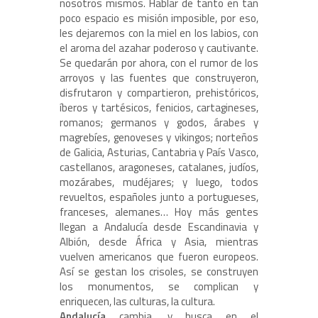
nosotros mismos. Hablar de tanto en tan
poco espacio es misión imposible, por eso,
les dejaremos con la miel en los labios, con
el aroma del azahar poderoso y cautivante.
Se quedarán por ahora, con el rumor de los
arroyos y las fuentes que construyeron,
disfrutaron y compartieron, prehistóricos,
íberos y tartésicos, fenicios, cartagineses,
romanos; germanos y godos, árabes y
magrebíes, genoveses y vikingos; norteños
de Galicia, Asturias, Cantabria y País Vasco,
castellanos, aragoneses, catalanes, judíos,
mozárabes, mudéjares; y luego, todos
revueltos, españoles junto a portugueses,
franceses, alemanes… Hoy más gentes
llegan a Andalucía desde Escandinavia y
Albión, desde África y Asia, mientras
vuelven americanos que fueron europeos.
Así se gestan los crisoles, se construyen
los monumentos, se complican y
enriquecen, las culturas, la cultura.
Andalucía
cambia, y busca en el