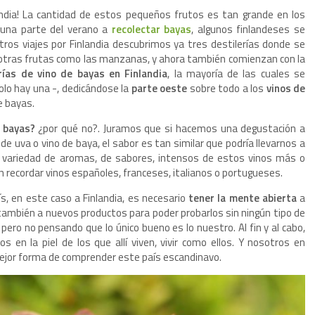
andia! La cantidad de estos pequeños frutos es tan grande en los
 una parte del verano a
recolectar bayas
, algunos finlandeses se
estros viajes por Finlandia descubrimos ya tres destilerías donde se
e otras frutas como las manzanas, y ahora también comienzan con la
rías de vino de bayas en Finlandia
, la mayoría de las cuales se
olo hay una -, dedicándose la
parte oeste
sobre todo a los
vinos de
e bayas.
n bayas?
¿por qué no?. Juramos que si hacemos una degustación a
de uva o vino de baya, el sabor es tan similar que podría llevarnos a
le variedad de aromas, de sabores, intensos de estos vinos más o
recordar vinos españoles, franceses, italianos o portugueses.
ís, en este caso a Finlandia, es necesario
tener la mente abierta
a
 también a nuevos productos para poder probarlos sin ningún tipo de
pero no pensando que lo único bueno es lo nuestro. Al fin y al cabo,
los en la piel de los que allí viven, vivir como ellos. Y nosotros en
mejor forma de comprender este país escandinavo.