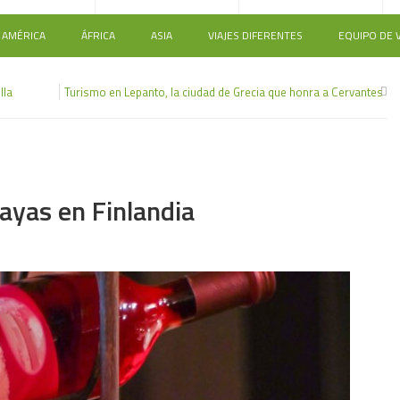
AMÉRICA
ÁFRICA
ASIA
VIAJES DIFERENTES
EQUIPO DE V
lla
Turismo en Lepanto, la ciudad de Grecia que honra a Cervantes
4
bayas en Finlandia