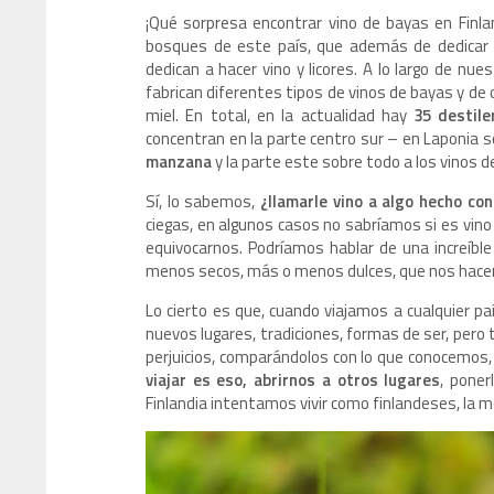
¡Qué sorpresa encontrar vino de bayas en Finl
bosques de este país, que además de dedicar
dedican a hacer vino y licores. A lo largo de nu
fabrican diferentes tipos de vinos de bayas y d
miel. En total, en la actualidad hay
35 destile
concentran en la parte centro sur – en Laponia s
manzana
y la parte este sobre todo a los vinos d
Sí, lo sabemos,
¿llamarle vino a algo hecho co
ciegas, en algunos casos no sabríamos si es vino 
equivocarnos. Podríamos hablar de una increíb
menos secos, más o menos dulces, que nos hacen 
Lo cierto es que, cuando viajamos a cualquier pa
nuevos lugares, tradiciones, formas de ser, pero
perjuicios, comparándolos con lo que conocemos, 
viajar es eso, abrirnos a otros lugares
, poner
Finlandia intentamos vivir como finlandeses, la 