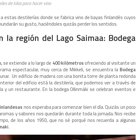
les de kilos para hacer vino
, a estas destilerías donde se fabrica vino de bayas finlandés cuyos
nundarán su gusto, haciéndoles quizás perder los sentidos.
n la región del Lago Saimaa: Bodega
, se extiende a lo largo de
400 kilómetros
ofreciendo al visitante un
orama espectacular, muy cerca de Mikkeli, se encuentra la
Bodega
unar.
Un edificio de madera con una bonita torre de planta redonda
nterior del edificio está la destilería, que podemos ver a través de
a y un restaurante. En la bodega Ollinmäki se celebran eventos e
finlandesas
nos esperaba para comenzar bien el día. Quizás un poco
aromas y sabores nos quedarán durante toda la jornada. Nos recibe
mpo, de los años 1950, que no sé porqué nos recuerda a algunas
maki
.