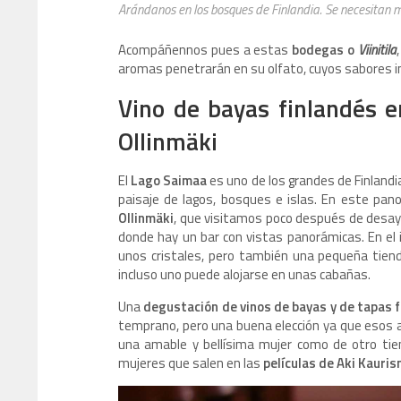
Arándanos en los bosques de Finlandia. Se necesitan mi
Acompáñennos pues a estas
bodegas o
Viinitila
aromas penetrarán en su olfato, cuyos sabores i
Vino de bayas finlandés e
Ollinmäki
El
Lago Saimaa
es uno de los grandes de Finlandia
paisaje de lagos, bosques e islas. En este pan
Ollinmäki
, que visitamos poco después de desay
donde hay un bar con vistas panorámicas. En el i
unos cristales, pero también una pequeña tiend
incluso uno puede alojarse en unas cabañas.
Una
degustación de vinos de bayas y de tapas 
temprano, pero una buena elección ya que esos 
una amable y bellísima mujer como de otro tie
mujeres que salen en las
películas de Aki Kauris