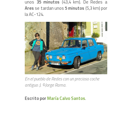
unos
35 minutos
(43,4 km). De Redes a
Ares
se tardan unos
5 minutos
(5,3 km) por
la AC-124.
En el pueblo de Redes con un precioso coche
antiguo :). ©Jorge Rama.
Escrito por
María Calvo Santos
.