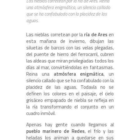
Las nieblas corretean por la ría de Ares. Reina
una atmósfera enigmática, un silencio callado
que se ha confabulado con la placidez de las
aguas.
Las nieblas corretean por la
ría de Ares
en
esta mañana de invierno, dibujan las
siluetas de barcos con las velas plegadas,
del puente de hierro del ferrocarril, cubren
las aldeas que miran privilegiadas todos los
días al mar, convirtiéndolas en fantasmas.
Reina una
atmósfera enigmática
, un
silencio callado que se ha confabulado con la
placidez de las aguas. Todavía no se
definen los colores en el paisaje, el cielo
grisáceo empapado de niebla se refleja en
la ría transformando el conjunto en un
cuadro inmóvil.
Apenas hay gente cuando llegamos al
pueblo marinero de Redes
, el frío y las
heladas los animan a quedarse en sus