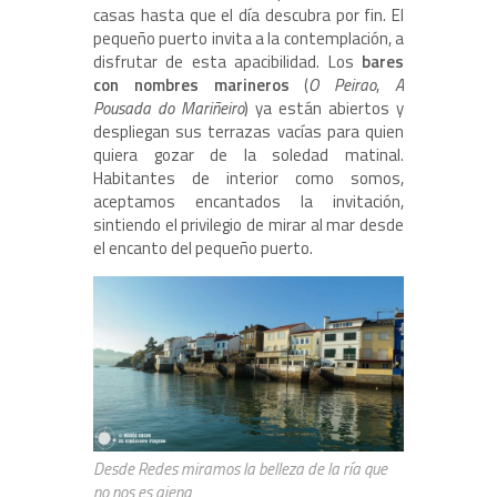
casas hasta que el día descubra por fin. El
pequeño puerto invita a la contemplación, a
disfrutar de esta apacibilidad. Los
bares
con nombres marineros
(
O Peirao
,
A
Pousada do Mariñeiro
) ya están abiertos y
despliegan sus terrazas vacías para quien
quiera gozar de la soledad matinal.
Habitantes de interior como somos,
aceptamos encantados la invitación,
sintiendo el privilegio de mirar al mar desde
el encanto del pequeño puerto.
Desde Redes miramos la belleza de la ría que
no nos es ajena