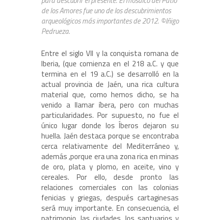
para descubrir el presente. El mosaico del Patio
de los Amores fue uno de los descubrimientos
arqueológicos más importantes de 2012. ©Iñigo
Pedrueza.
Entre el siglo VII y la conquista romana de
Iberia, (que comienza en el 218 a.C. y que
termina en el 19 a.C.) se desarrolló en la
actual provincia de Jaén, una rica cultura
material que, como hemos dicho, se ha
venido a llamar íbera, pero con muchas
particularidades. Por supuesto, no fue el
único lugar donde los Íberos dejaron su
huella. Jaén destaca porque se encontraba
cerca relativamente del Mediterráneo y,
además ,porque era una zona rica en minas
de oro, plata y plomo, en aceite, vino y
cereales. Por ello, desde pronto las
relaciones comerciales con las colonias
fenicias y griegas, después cartaginesas
será muy importante. En consecuencia, el
patrimonio, las ciudades, los santuarios y