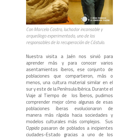
Con Marcelo Castro, luchador incansable y
arqueólogo experimentado, uno de los
responsables de la recuperación de Cástulo.
Nuestra visita a Jaén nos sirvió para
aprender más y para conocer varios
asentamientos íberos, ese conjunto de
poblaciones que compartieron, más o
menos, una cultura material similar en el
sur y este de la Península Ibérica. Durante el
Viaje al Tiempo de
los Íberos, pudimos
comprender mejor cómo algunas de esas
poblaciones íberas evolucionaron de
manera más rápida hacia sociedades y
modelos culturales más complejos.
Sus
O
ppida
pasaron de poblados a incipientes
ciudades-Estado gracias a uno de los