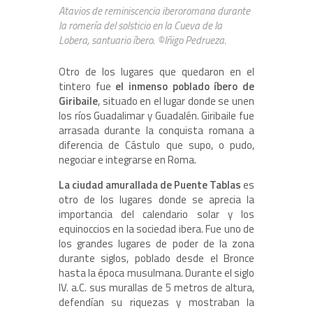
Atavios de reminiscencia iberoromana durante
la romería del solsticio en la Cueva de la
Lobera, santuario íbero. ©Iñigo Pedrueza.
Otro de los lugares que quedaron en el
tintero fue
el inmenso poblado íbero de
Giribaile
, situado en el lugar donde se unen
los ríos Guadalimar y Guadalén. Giribaile fue
arrasada durante la conquista romana a
diferencia de Cástulo que supo, o pudo,
negociar e integrarse en Roma.
La ciudad amurallada de Puente Tablas
es
otro de los lugares donde se aprecia la
importancia del calendario solar y los
equinoccios en la sociedad ibera. Fue uno de
los grandes lugares de poder de la zona
durante siglos, poblado desde el Bronce
hasta la época musulmana. Durante el siglo
IV. a.C. sus murallas de 5 metros de altura,
defendían su riquezas y mostraban la