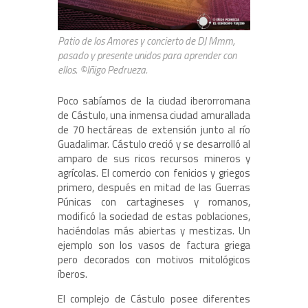
Patio de los Amores y concierto de DJ Mmm,
pasado y presente unidos para aprender con
ellos. ©Iñigo Pedrueza.
Poco sabíamos de la ciudad iberorromana
de Cástulo, una inmensa ciudad amurallada
de 70 hectáreas de extensión junto al río
Guadalimar. Cástulo creció y se desarrolló al
amparo de sus ricos recursos mineros y
agrícolas. El comercio con fenicios y griegos
primero, después en mitad de las Guerras
Púnicas con cartagineses y romanos,
modificó la sociedad de estas poblaciones,
haciéndolas más abiertas y mestizas. Un
ejemplo son los vasos de factura griega
pero decorados con motivos mitológicos
íberos.
El complejo de Cástulo posee diferentes