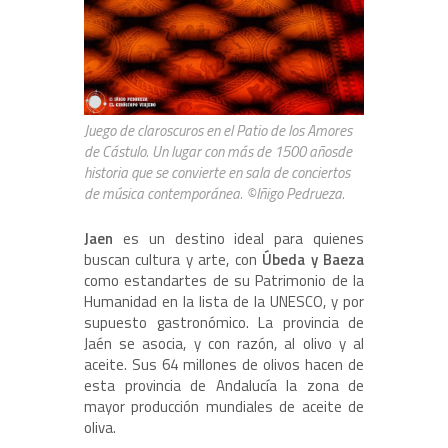
Juego de claroscuros en el Patio de los Amores
de Cástulo. Un lugar con más de 1500 añosde
historia que se convierte en sala de conciertos
de música contemporánea. ©Iñigo Pedrueza.
Jaen
es un destino ideal para quienes
buscan cultura y arte, con
Úbeda y Baeza
como estandartes de su Patrimonio de la
Humanidad en la lista de la UNESCO, y por
supuesto gastronómico. La provincia de
Jaén se asocia, y con razón, al olivo y al
aceite. Sus 64 millones de olivos hacen de
esta provincia de Andalucía la zona de
mayor producción mundiales de aceite de
oliva.