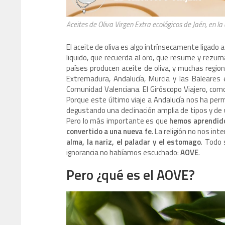
Aceites de Oliva Virgen Extra ecológicos de Jaén, en l
El aceite de oliva es algo intrínsecamente ligad
liquido, que recuerda al oro, que resume y rezum
países producen aceite de oliva, y muchas regio
Extremadura, Andalucía, Murcia y las Baleares 
Comunidad Valenciana. El Giróscopo Viajero, com
Porque este último viaje a Andalucía nos ha perm
degustando una declinación amplia de tipos y de 
Pero lo más importante es que
hemos aprendido 
convertido a una nueva fe
. La religión no nos int
alma, la nariz, el paladar y el estomago
. Todo
ignorancia no habíamos escuchado:
AOVE
.
Pero ¿qué es el AOVE?