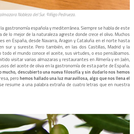
a almazara Nobleza del Sur. ©Iñigo Pedrueza.
o a la gastronomía española y mediterránea. Siempre se habla de este
a de lo mejor de la naturaleza agreste donde crece el olivo. Muchos
nes en España, desde Navarra, Aragon y Cataluña en el norte hasta
en sur y sureste. Pero también, en las dos Castillas, Madrid y la
o todo el mundo conoce el aceite, sus virtudes, o eso pensábamos.
itido visitar varias almazaras y restaurantes en Almería y en Jaén,
usos del aceite de oliva en la gastronomía de esta parte de España.
mucho, descubierto una nueva filosofía y sin dudarlo nos hemos
eresa, pero
hemos hallado una luz maravillosa, algo que nos llena el
 se resume a una palabra extraña de cuatro letras que en nuestra