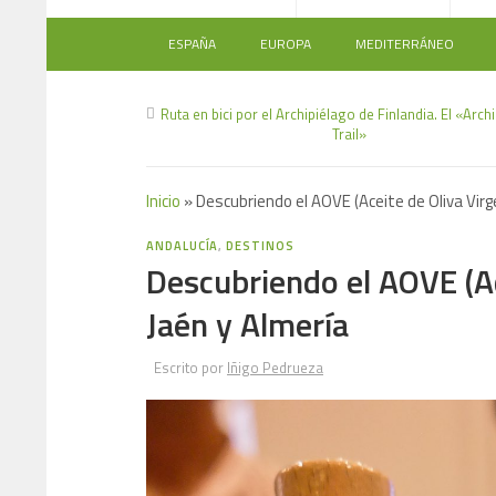
ESPAÑA
EUROPA
MEDITERRÁNEO
Ruta en bici por el Archipiélago de Finlandia. El «Arc
Trail»
Inicio
»
Descubriendo el AOVE (Aceite de Oliva Virg
ANDALUCÍA
,
DESTINOS
Descubriendo el AOVE (Ac
Jaén y Almería
Escrito por
Iñigo Pedrueza