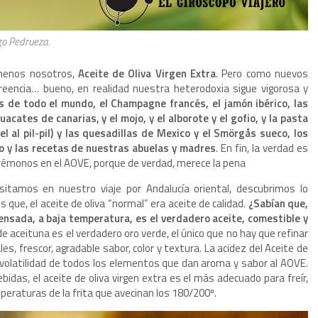
igo Pedrueza.
 menos nosotros,
Aceite de Oliva Virgen Extra
. Pero como nuevos
eencia… bueno, en realidad nuestra heterodoxia sigue vigorosa y
 de todo el mundo, el Champagne francés, el jamón ibérico, las
acates de canarias, y el mojo, y el alborote y el gofio, y la pasta
l al pil-pil) y las quesadillas de Mexico y el Smörgås sueco, los
o
y las recetas de nuestras abuelas y madres
. En fin, la verdad es
rémonos en el AOVE, porque de verdad, merece la pena
itamos en nuestro viaje por Andalucía oriental, descubrimos lo
e, el aceite de oliva “normal” era aceite de calidad.
¿Sabían que,
ensada, a baja temperatura, es el verdadero aceite, comestible y
e aceituna es el verdadero oro verde, el único que no hay que refinar
les, frescor, agradable sabor, color y textura. La acidez del Aceite de
volatilidad de todos los elementos que dan aroma y sabor al AOVE.
das, el aceite de oliva virgen extra es el más adecuado para freír,
eraturas de la frita que avecinan los 180/200º.