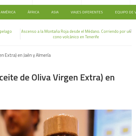
AMÉRICA
ÁFRICA
ASIA
VIAJES DIFERENTES
EQUIPO DE V
hipelago
Ascenso a la Montaña Roja desde el Médano. Corriendo por un
cono volcánico en Tenerife
en Extra) en Jaén y Almería
1
eite de Oliva Virgen Extra) en