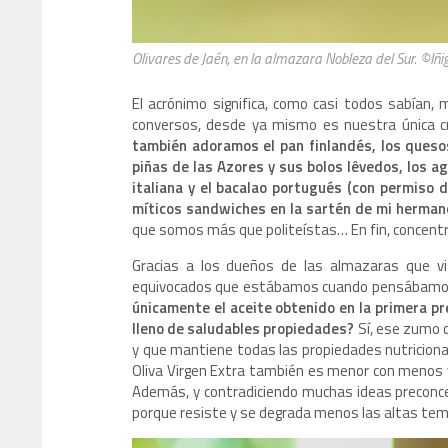
Olivares de Jaén, en la almazara Nobleza del Sur. ©Iñ
El acrónimo significa, como casi todos sabían,
conversos, desde ya mismo es nuestra única cr
también adoramos el pan finlandés, los quesos
piñas de las Azores y sus bolos lêvedos, los agu
italiana y el bacalao portugués (con permiso de
míticos sandwiches en la sartén de mi herman
que somos más que politeístas… En fin, concent
Gracias a los dueños de las almazaras que vis
equivocados que estábamos cuando pensábamos qu
únicamente el aceite obtenido en la primera pr
lleno de saludables propiedades?
Sí, ese zumo d
y que mantiene todas las propiedades
nutriciona
Oliva Virgen Extra también es menor con menos 
Además, y contradiciendo muchas ideas preconcebi
porque resiste y se degrada menos las altas temp