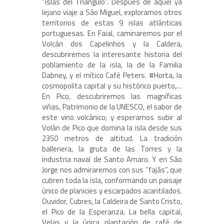
“islas del Triángulo”. Después de aquel ya
lejano viaje a São Miguel, exploramos otros
territorios de estas 9 islas atlánticas
portuguesas. En Faial, caminaremos por el
Volcán dos Capelinhos y la Caldera,
descubriremos la interesante historia del
poblamiento de la isla, la de la Familia
Dabney, y el mítico Café Peters. #Horta, la
cosmopolita capital y su histórico puerto,…
En Pico, descubriremos las magníficas
viñas, Patrimonio de la UNESCO, el sabor de
este vino volcánico; y esperamos subir al
Volán de Pico que domina la isla desde sus
2350 metros de altitud. La tradición
ballenera, la gruta de las Torres y la
industria naval de Santo Amaro. Y en São
Jorge nos admiraremos con sus “fajãs”, que
cubren toda la isla, conformando un paisaje
único de planicies y escarpados acantilados.
Ouvidor, Cubres, la Caldeira de Santo Cristo,
el Pico de la Esperanza. La bella capital,
Velas y la única plantación de café de