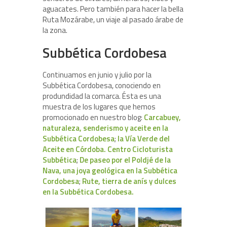
aguacates. Pero también para hacer la bella
Ruta Mozárabe, un viaje al pasado árabe de
la zona.
Subbética Cordobesa
Continuamos en junio y julio por la
Subbética Cordobesa, conociendo en
produndidad la comarca. Ésta es una
muestra de los lugares que hemos
promocionado en nuestro blog:
Carcabuey,
naturaleza, senderismo y aceite en la
Subbética Cordobesa
;
la Vía Verde del
Aceite en Córdoba. Centro Cicloturista
Subbética
;
De paseo por el Poldjé de la
Nava, una joya geológica en la Subbética
Cordobesa
;
Rute, tierra de anís y dulces
en la Subbética Cordobesa.