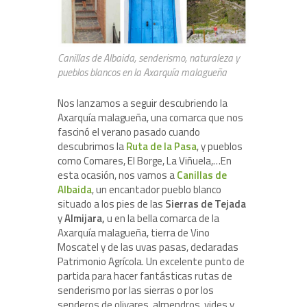
Canillas de Albaida, senderismo, naturaleza y
pueblos blancos en la Axarquía malagueña
Nos lanzamos a seguir descubriendo la
Axarquía malagueña, una comarca que nos
fascinó el verano pasado cuando
descubrimos la
Ruta de la Pasa
, y pueblos
como Comares, El Borge, La Viñuela,…En
esta ocasión, nos vamos a
Canillas de
Albaida
, un encantador pueblo blanco
situado a los pies de las
Sierras de Tejada
y
Almijara,
u en la bella comarca de la
Axarquía malagueña, tierra de Vino
Moscatel y de las uvas pasas, declaradas
Patrimonio Agrícola. Un excelente punto de
partida para hacer fantásticas rutas de
senderismo por las sierras o por los
senderos de olivares, almendros, vides y