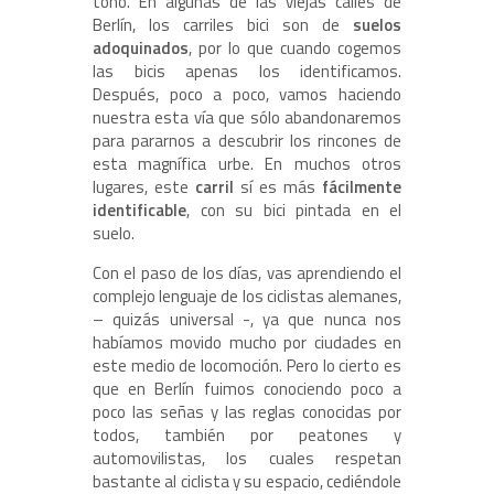
tono. En algunas de las viejas calles de
Berlín, los carriles bici son de
suelos
adoquinados
, por lo que cuando cogemos
las bicis apenas los identificamos.
Después, poco a poco, vamos haciendo
nuestra esta vía que sólo abandonaremos
para pararnos a descubrir los rincones de
esta magnífica urbe. En muchos otros
lugares, este
carril
sí es más
fácilmente
identificable
, con su bici pintada en el
suelo.
Con el paso de los días, vas aprendiendo el
complejo lenguaje de los ciclistas alemanes,
– quizás universal -, ya que nunca nos
habíamos movido mucho por ciudades en
este medio de locomoción. Pero lo cierto es
que en Berlín fuimos conociendo poco a
poco las señas y las reglas conocidas por
todos, también por peatones y
automovilistas, los cuales respetan
bastante al ciclista y su espacio, cediéndole