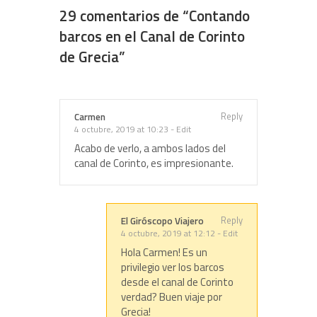
29 comentarios de “
Contando
barcos en el Canal de Corinto
de Grecia
”
Reply
Carmen
4 octubre, 2019 at 10:23
-
Edit
Acabo de verlo, a ambos lados del
canal de Corinto, es impresionante.
Reply
El Giróscopo Viajero
4 octubre, 2019 at 12:12
-
Edit
Hola Carmen! Es un
privilegio ver los barcos
desde el canal de Corinto
verdad? Buen viaje por
Grecia!