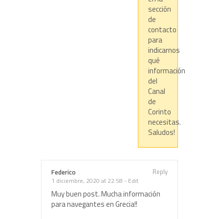
sección
de
contacto
para
indicarnos
qué
información
del
Canal
de
Corinto
necesitas.
Saludos!
Reply
Federico
1 diciembre, 2020 at 22:58
-
Edit
Muy buen post. Mucha información
para navegantes en Grecia!!