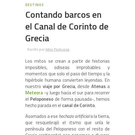
29
DESTINOS
Contando barcos en
el Canal de Corinto de
Grecia
Escrito por
Aitor Pedrueza
Los mitos se crean a partir de historias
imposibles, odiseas improbables y
momentos que solo el paso del tiempo y la
hipérbole humana convierten leyendas. En
nuestro
viaje por Grecia
, desde
Atenas
a
Meteora
-y luego hacia el sur para recorrer
el
Peloponeso
de forma pausada-, hemos
hecho parada en el
canal de Corinto
.
Asomados a ese
hachazo artificial
a la tierra,
que resquebrajó el itsmo que unía le
península del Peloponeso con el resto de