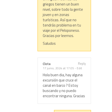
griegos tienen un buen
nivel, sobre todo la gente
joven y en zonas
turísticas. Así que no
tendrás problema en tu
viaje por el Peloponeso.
Gracias por leernos.
Saludos
Reply
Clota
17 junio, 2024 at 17:05
-
Edit
Hola buen dia, hay alguna
excursión que cruce el
canal en barco ? Estoy
buscando y no puedo
encontrar ninguna. Gracias