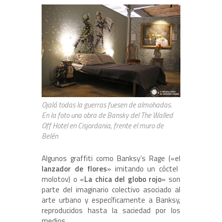
Ojalá todas la guerras fuesen de almohadas.
En la foto una obra de Bansky del The Walled
Off Hotel en Cisjordania, frente el muro de
Belén
Algunos graffiti como Banksy’s Rage («el
lanzador de flores
» imitando un cóctel
molotov) o «
La chica del globo rojo
» son
parte del imaginario colectivo asociado al
arte urbano y específicamente a Banksy,
reproducidos hasta la saciedad por los
medios.