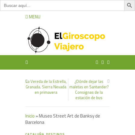
Buscar:
MENU
La Vereda de la Estrella,
¿Dónde dejar las
Granada. Sierra Nevada
maletas en Santander?
en primavera
Consignas de la
estación de bus
Inicio
»
Museo Street Art de Banksy de
Barcelona
0
CATALUÑA
,
DESTINOS