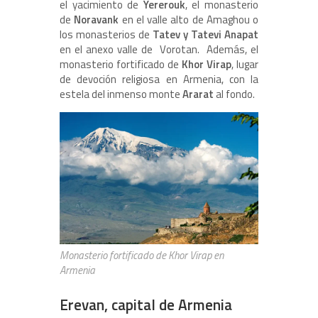
el yacimiento de
Yererouk
, el monasterio
de
Noravank
en el valle alto de Amaghou o
los monasterios de
Tatev y Tatevi Anapat
en el anexo valle de Vorotan. Además, el
monasterio fortificado de
Khor Virap
, lugar
de devoción religiosa en Armenia, con la
estela del inmenso monte
Ararat
al fondo.
Monasterio fortificado de Khor Virap en
Armenia
Erevan, capital de Armenia