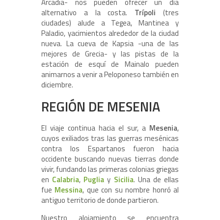
Arcadia- nos pueden ofrecer un día
alternativo a la costa.
Trípoli
(tres
ciudades) alude a Tegea, Mantinea y
Paladio, yacimientos alrededor de la ciudad
nueva. La cueva de Kapsia -una de las
mejores de Grecia- y las pistas de la
estación de esquí de Mainalo pueden
animarnos a venir a Peloponeso también en
diciembre.
REGIÓN DE MESENIA
El viaje continua hacia el sur, a
Mesenia
,
cuyos exiliados tras las guerras mesénicas
contra los Espartanos fueron hacia
occidente buscando nuevas tierras donde
vivir, fundando las primeras colonias griegas
en
Calabria
,
Puglia
y
Sicilia
. Una de ellas
fue
Messina
, que con su nombre honró al
antiguo territorio de donde partieron.
Nuestro alojamiento se encuentra