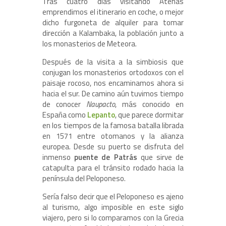
Tras cuatro días visitando Atenas
emprendimos el itinerario en coche, o mejor
dicho furgoneta de alquiler para tomar
dirección a Kalambaka, la población junto a
los monasterios de Meteora.
Después de la visita a la simbiosis que
conjugan los monasterios ortodoxos con el
paisaje rocoso, nos encaminamos ahora si
hacia el sur. De camino aún tuvimos tiempo
de conocer
Naupacto
, más conocido en
España como
Lepanto
, que parece dormitar
en los tiempos de la famosa batalla librada
en 1571 entre otomanos y la alianza
europea. Desde su puerto se disfruta del
inmenso
puente de Patrás
que sirve de
catapulta para el tránsito rodado hacia la
península del Peloponeso.
Sería falso decir que el Peloponeso es ajeno
al turismo, algo imposible en este siglo
viajero, pero si lo comparamos con la Grecia