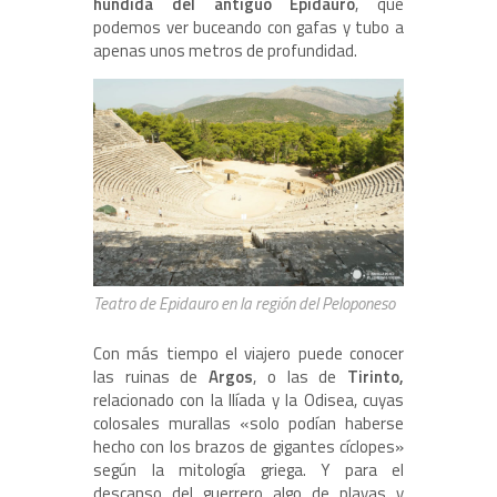
hundida del antiguo Epidauro
, que
podemos ver buceando con gafas y tubo a
apenas unos metros de profundidad.
Teatro de Epidauro en la región del Peloponeso
Con más tiempo el viajero puede conocer
las ruinas de
Argos
, o las de
Tirinto,
relacionado con la Ilíada y la Odisea, cuyas
colosales murallas «solo podían haberse
hecho con los brazos de gigantes cíclopes»
según la mitología griega. Y para el
descanso del guerrero algo de playas y