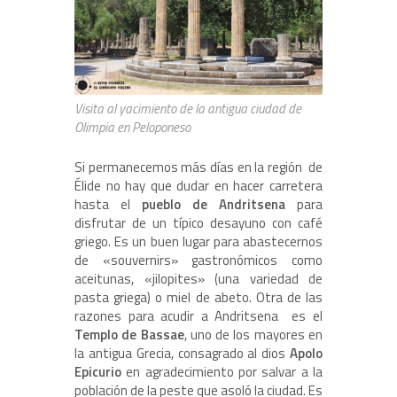
Visita al yacimiento de la antigua ciudad de
Olimpia en Peloponeso
Si permanecemos más días en la región de
Élide no hay que dudar en hacer carretera
hasta el
pueblo de Andritsena
para
disfrutar de un típico desayuno con café
griego. Es un buen lugar para abastecernos
de «souvernirs» gastronómicos como
aceitunas, «jilopites» (una variedad de
pasta griega) o miel de abeto. Otra de las
razones para acudir a Andritsena es el
Templo de Bassae
, uno de los mayores en
la antigua Grecia, consagrado al dios
Apolo
Epicurio
en agradecimiento por salvar a la
población de la peste que asoló la ciudad. Es