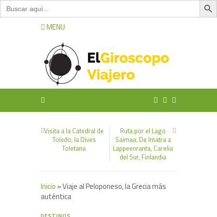
Buscar:
MENU
Visita a la Catedral de
Ruta por el Lago
Toledo, la Dives
Saimaa. De Imatra a
Toletana
Lappeenranta, Carelia
del Sur, Finlandia
Inicio
»
Viaje al Peloponeso, la Grecia más
auténtica
5
DESTINOS