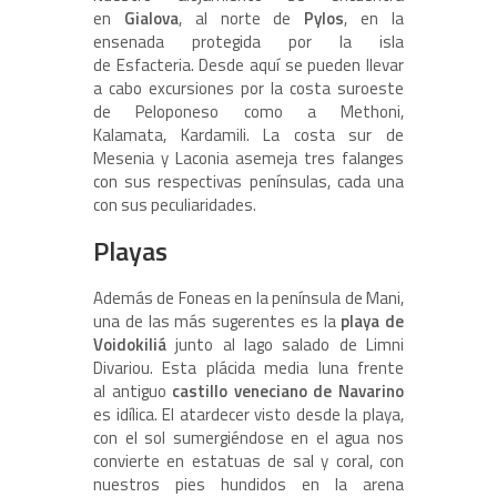
en
Gialova
, al norte de
Pylos
, en la
ensenada protegida por la isla
de Esfacteria. Desde aquí se pueden llevar
a cabo excursiones por la costa suroeste
de Peloponeso como a Methoni,
Kalamata, Kardamili. La costa sur de
Mesenia y Laconia asemeja tres falanges
con sus respectivas penínsulas, cada una
con sus peculiaridades.
Playas
Además de Foneas en la península de Mani,
una de las más sugerentes es la
playa de
Voidokiliá
junto al lago salado de Limni
Divariou. Esta plácida media luna frente
al antiguo
castillo veneciano de Navarino
es idílica. El atardecer visto desde la playa,
con el sol sumergiéndose en el agua nos
convierte en estatuas de sal y coral, con
nuestros pies hundidos en la arena