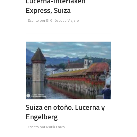
Lucerna-Interlaken
Express, Suiza
Escrito por
El Giróscopo Viajero
Suiza en otoño. Lucerna y
Engelberg
Escrito por
María Calvo