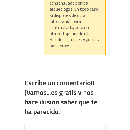
consensuado por los
arqueólogos. En todo caso,
si dispones de otra
información para
contrastarla, será un
placer disponer de ella.
Saludos cordiales y gracias
por leernos.
Escribe un comentario!!
(Vamos...es gratis y nos
hace ilusión saber que te
ha parecido.