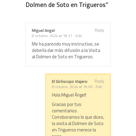
Dolmen de Soto en Trigueros
”
Reply
Miguel Angel
8 octubre, 2024 at 18:31
-
Edit
Me ha parecido muy instructivo, se
debería dar más difusión a la Visita
al Dolmen de Soto en Trigueros.
Reply
El Giróscopo Viajero
8 octubre, 2024 at 19:56
-
Edit
Hola Miguel Ángel!
Gracias por tus
comentarios.
Corroboramos lo que dices,
la visita al Dolmen de Soto
en Trigueros merece la