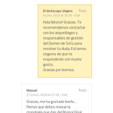
Reply
El Giróscopo Viajero
6 julio, 2025 at 10:26
-
Edit
Hola Néstor! Gracias. Te
recomendamos contactar
con los arqueólogos y
responsables de gestión
del Domen de Soto para
resolver tu duda. Estamos
seguros de que te
responderán con mucho
gusto.
Gracias por leernos.
Reply
Manuel
27 enero, 2026 at 21:56
-
Edit
Gracias, me ha gustado leerlo…
Pienso que debes revisar la
cronología que das del Bronce Final