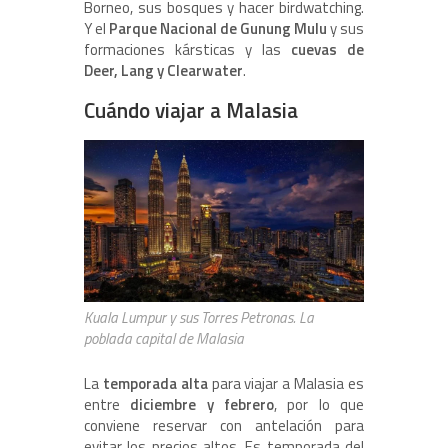
Borneo, sus bosques y hacer birdwatching.
Y el
Parque Nacional de Gunung Mulu
y sus
formaciones kársticas y las
cuevas de
Deer, Lang y Clearwater
.
Cuándo viajar a Malasia
Kuala Lumpur y sus Torres Petronas. La
poblada capital de Malasia
La
temporada alta
para viajar a Malasia es
entre
diciembre y febrero
, por lo que
conviene reservar con antelación para
evitar los precios altos. Es temporada del