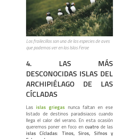
Los frailecillos son una de las especies de aves
que podemos ver en las Islas Feroe
4. LAS MÁS
DESCONOCIDAS ISLAS DEL
ARCHIPIÉLAGO DE LAS
CÍCLADAS
Las
islas griegas
nunca faltan en ese
listado de destinos paradisiacos cuando
llega el calor del verano. En esta ocasión
queremos poner en foco en
cuatro
de las
islas Cícladas
:
Tinos, Siros, Sifnos y