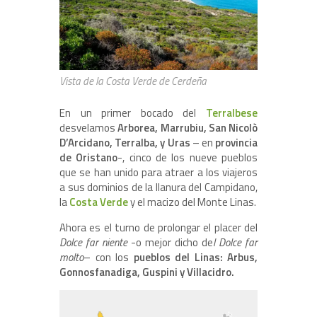
Vista de la Costa Verde de Cerdeña
En un primer bocado del
Terralbese
desvelamos
Arborea, Marrubiu, San Nicolò
D’Arcidano, Terralba, y Uras
– en
provincia
de Oristano
-, cinco de los nueve pueblos
que se han unido para atraer a los viajeros
a sus dominios de la llanura del Campidano,
la
Costa Verde
y el macizo del Monte Linas.
Ahora es el turno de prolongar el placer del
Dolce far niente
-o mejor dicho de
l Dolce far
molto
– con los
pueblos del Linas: Arbus,
Gonnosfanadiga, Guspini y Villacidro.