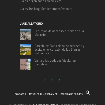
Viajes organizados en bicicleta
Viajes Trekking, Senderismo y Aventura
VIAJE ALEATORIO
Excursión de ascenso a la cima de La
Malinche
Carcabuey. Naturaleza, senderismo y
aceite en el corazón de las Sierras
Subbéticas
Visita a las bodegas Vidular en
Cantabria
CONTACTO
AVISO LEGAL – DISCLAIMER
POLÍTICA DE COOKIES
© Copyright 2026
| El Giroscopo Viajero
. | Blog de viajes y guías online