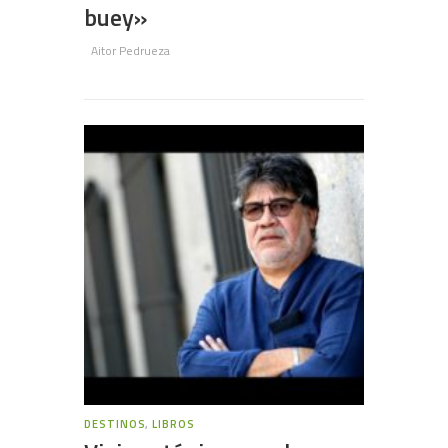
buey»
Aitor Pedrueza
DESTINOS
,
LIBROS