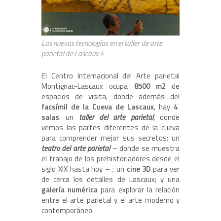
Las nuevas tecnologías en el taller de arte
parietal de Lascaux 4
El Centro Internacional del Arte parietal
Montignac-Lascaux ocupa
8500 m2
de
espacios de visita, donde además del
facsímil de la Cueva de Lascaux
, hay
4
salas
: un
taller del arte parietal
, donde
vemos las partes diferentes de la cueva
para comprender mejor sus secretos; un
teatro del arte parietal
– donde se muestra
el trabajo de los prehistoriadores desde el
siglo XIX hasta hoy – ; un
cine 3D
para ver
de cerca los detalles de Lascaux; y una
galería numérica
para explorar la relación
entre el arte parietal y el arte moderno y
contemporáneo.