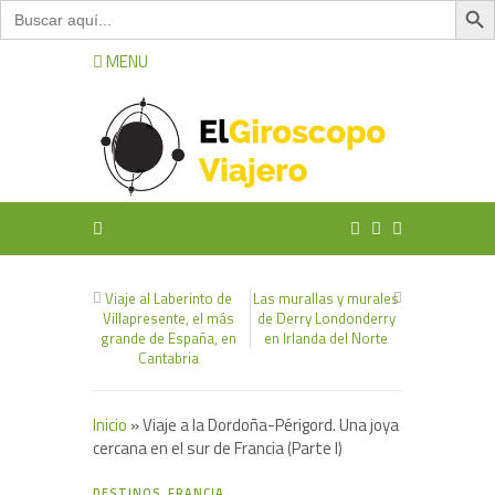
Buscar:
MENU
Viaje al Laberinto de
Las murallas y murales
Villapresente, el más
de Derry Londonderry
grande de España, en
en Irlanda del Norte
Cantabria
Inicio
»
Viaje a la Dordoña-Périgord. Una joya
cercana en el sur de Francia (Parte I)
2
DESTINOS
,
FRANCIA