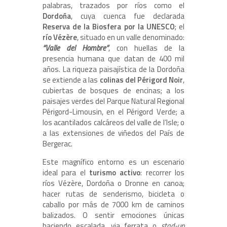
palabras, trazados por ríos como el
Dordoña
, cuya cuenca fue declarada
Reserva de la Biosfera por la UNESCO
; el
río Vézère
, situado en un valle denominado:
“Valle del Hombre”
, con huellas de la
presencia humana que datan de 400 mil
años. La riqueza paisajística de la Dordoña
se extiende a las
colinas del Périgord Noir
,
cubiertas de bosques de encinas; a los
paisajes verdes del Parque Natural Regional
Périgord-Limousin, en el Périgord Verde; a
los acantilados calcáreos del valle de l’Isle; o
a las extensiones de viñedos del País de
Bergerac.
Este magnífico entorno es un escenario
ideal para el
turismo activo
: recorrer los
ríos Vézère, Dordoña o Dronne en canoa;
hacer rutas de senderismo, bicicleta o
caballo por más de 7000 km de caminos
balizados. O sentir emociones únicas
haciendo escalada, via ferrata o
stad-up