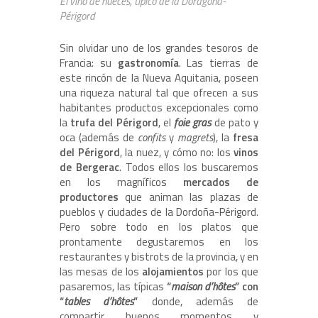
El vino de nueces, típico de la Dordgoña-
Périgord
Sin olvidar uno de los grandes tesoros de
Francia: su
gastronomía
. Las tierras de
este rincón de la Nueva Aquitania, poseen
una riqueza natural tal que ofrecen a sus
habitantes productos excepcionales como
la
trufa del Périgord
, el
foie gras
de pato y
oca (además de
confits
y
magrets
), la
fresa
del Périgord
, la nuez, y cómo no: los
vinos
de Bergerac
. Todos ellos los buscaremos
en los magníficos
mercados de
productores
que animan las plazas de
pueblos y ciudades de la Dordoña-Périgord.
Pero sobre todo en los platos que
prontamente degustaremos en los
restaurantes y bistrots de la provincia, y en
las mesas de los
alojamientos
por los que
pasaremos, las típicas
“
maison d
’
hôtes
” con
“
tables d
’
hôtes
”
donde, además de
compartir buenos momentos y