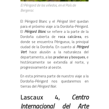
El Périgord de los viñedos, en el País de
Bergerac
El Périgord Blanc y el
Périgod Vert
quedan
para el próximo viaje a la Dordoña-Périgord.
El
Périgord Blanc
se refiere a la parte de la
Dordoña cubierta de
roca calcárea
, es
donde se encuentra Périgueux, la principal
ciudad de la Dordoña. En cuanto al
Périgord
Vert
hace alusión a la naturaleza del
departamento, a las
praderas y bosques
, e
históricamente se extendía al norte, y
progresivamente al oeste.
En esta primera parte de nuestro viaje a la
Dordoña-Périgord nos quedaremos en
tierras del
Périgord Noir
.
Lascaux 4,
Centro
Internacional del Arte