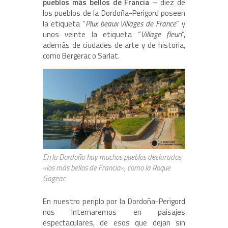
pueblos más bellos de Francia
– diez de
los pueblos de la Dordoña-Perigord poseen
la etiqueta “
Plux beaux Villages de France
” y
unos veinte la etiqueta “
Village fleuri
”,
además de ciudades de arte y de historia,
como Bergerac o Sarlat.
En la Dordoña hay muchos pueblos declarados
«los más bellos de Francia», como la Roque
Gageac
En nuestro periplo por la Dordoña-Perigord
nos internaremos en paisajes
espectaculares, de esos que dejan sin