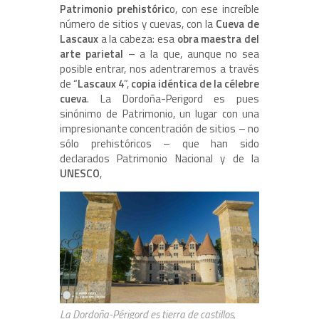
Patrimonio prehistóric
o, con ese increíble
número de sitios y cuevas, con la
Cueva de
Lascaux
a la cabeza: esa
obra maestra del
arte parietal
– a la que, aunque no sea
posible entrar, nos adentraremos a través
de “
Lascaux 4
”,
copia idéntica de la célebre
cueva
. La Dordoña-Perigord es pues
sinónimo de Patrimonio, un lugar con una
impresionante concentración de sitios – no
sólo prehistóricos – que han sido
declarados Patrimonio Nacional y de la
UNESCO
,
La Dordoña-Périgord es tierra de castillos,