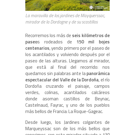
La maravilla de los jardines de Mayquerssac,
mirador de la Dordogne y de su scastillos
Recorremos los más de
seis kilómetros de
paseo
s rodeados de
150 mil bojes
centenarios
, yendo primero por el paseo de
los acantilados y volviendo después por el
paseo de las alturas. Llegamos al mirador,
que está al final del recorrido: nos
quedamos sin palabras ante la
panorámica
espectacular del Valle de la Dordoña
, el río
Dordoña cruzando el paisaje, campos
verdes, colinas, acantilados calcáreos
donde asoman castillos de Beynac,
Castelnaud, Fayrac, y uno de los pueblos
más bellos de Francia: La Roque-Gageac.
Desde luego, los Jardines colgantes de
Marqueyssac son de los más bellos que
conocimos, con este mirador situado a 130