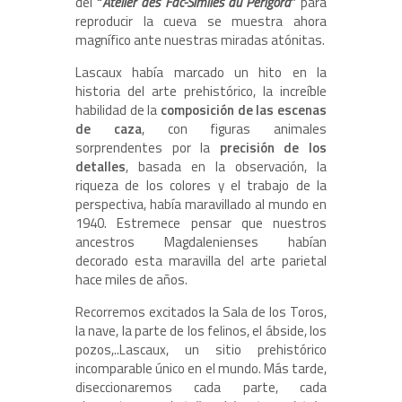
del
“
Atelier des Fac-Similés du Périgord
”
para
reproducir la cueva se muestra ahora
magnífico ante nuestras miradas atónitas.
Lascaux había marcado un hito en la
historia del arte prehistórico, la increíble
habilidad de la
composición de las escenas
de caza
, con figuras animales
sorprendentes por la
precisión de los
detalles
, basada en la observación, la
riqueza de los colores y el trabajo de la
perspectiva, había maravillado al mundo en
1940. Estremece pensar que nuestros
ancestros Magdalenienses habían
decorado esta maravilla del arte parietal
hace miles de años.
Recorremos excitados la Sala de los Toros,
la nave, la parte de los felinos, el ábside, los
pozos,..Lascaux, un sitio prehistórico
incomparable único en el mundo. Más tarde,
diseccionaremos cada parte, cada