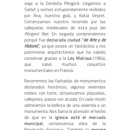
viaje a la Dordoña Périgord. Llegamos a
Sarlat y somos estupendamente recibidos
por Ana, nuestra guía, y Katia Veyret.
Comenzamos nuestro recorrido por las
callejuelas medievales de esta joya del
Périgord Noir
. En seguida comprendemos
porqué fue
declarada ciudad “
de Arte y de
Historia
”,
ya que posee un fantástico y rico
patrimonio arquitectónico que ha sabido
conservar gracias a la
Ley Malraux
(1964),
que salvó muchos conjuntos
monumentales en Francia.
Recorremos las fachadas de monumentos
declarados históricos, algunos viviendas
nobles con torre, atravesamos plazuelas,
callejones, pasos con arcada. En cada rincón
admiramos la belleza de una vivienda o un
monumento. Nos llama la atención el hecho
de que en la
iglesia esté el mercado
municipal
, consecuencia clara de la
Revolución Francesa. También la
enorme