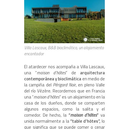
Villa Lascaux, B&B bioclimático, un alojamiento
encantador
El atardecer nos acompaña a Villa Lascaux,
una “
maison d
’
hôtes
” de
arquitectura
contemporánea y bioclimática
en medio de
la campiña del
Périgord Noir
, en pleno Valle
del río Vézère. Recordemos que en Francia
una “
maison d
’
hôtes
” es un alojamiento en la
casa de los dueños, donde se comparten
algunos espacios, como la salita y el
comedor. De hecho, la
“
maison d
’
hôtes
”
va
unida normalmente a la
“table d’hôtes”,
lo
que significa que se puede comer o cenar