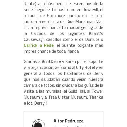
Route) a la búsqueda de escenarios de la
serie Juego de Tronos como en DownHill, el
mirador de Gortmore para otear el mar
junto a la escultura del Dios Manannan Mac
Lir, la impresionante formación geológica de
la Calzada de los Gigantes (Giant’s
Causeway), castillos como el de Dunluce o
Carrick a Rede
, el puente colgante más
impresionante de toda Irlanda.
Gracias a
VisitDerry
y Karen por el soporte
y la organización, así como al
City Hotel
y en
general a todos los habitantes de Derry
que nos saludaban cuando veían nuestra
cámara de fotos, sin olvidar a los guías de la
visita a las murallas, al Guild Hall, al Tower
Museum y al Free Ulster Museum.
Thanks
a lot, Derry!!
Aitor Pedrueza