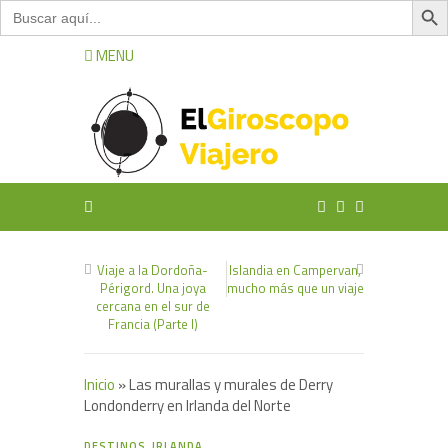
Buscar:
MENU
Viaje a la Dordoña-
Islandia en Campervan,
Périgord. Una joya
mucho más que un viaje
cercana en el sur de
Francia (Parte I)
Inicio
»
Las murallas y murales de Derry
Londonderry en Irlanda del Norte
0
DESTINOS
,
IRLANDA