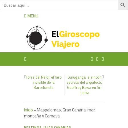
Buscar:
MENU
Torre del Reloj, el faro
Lunuganga, el rincón
invisible de la
secreto del arquitecto
Barceloneta
Geoffrey Bawa en Sri
Lanka
Inicio
»
Maspalomas, Gran Canaria: mar,
montaña y Carnaval
0
DESTINOS
,
ISLAS CANARIAS