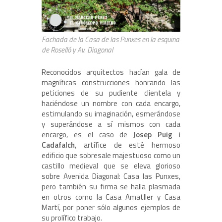
Fachada de la Casa de las Punxes en la esquina
de Roselló y Av. Diagonal
Reconocidos arquitectos hacían gala de
magníficas construcciones honrando las
peticiones de su pudiente clientela y
haciéndose un nombre con cada encargo,
estimulando su imaginación, esmerándose
y superándose a sí mismos con cada
encargo, es el caso de
Josep Puig i
Cadafalch
, artífice de esté hermoso
edificio que sobresale majestuoso como un
castillo medieval que se eleva glorioso
sobre Avenida Diagonal: Casa las Punxes,
pero también su firma se halla plasmada
en otros como la Casa Amatller y Casa
Martí, por poner sólo algunos ejemplos de
su prolífico trabajo.