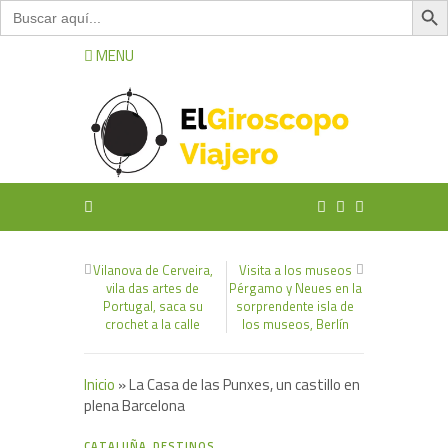
Buscar:
MENU
Vilanova de Cerveira,
Visita a los museos
vila das artes de
Pérgamo y Neues en la
Portugal, saca su
sorprendente isla de
crochet a la calle
los museos, Berlín
Inicio
»
La Casa de las Punxes, un castillo en
plena Barcelona
0
CATALUÑA
,
DESTINOS