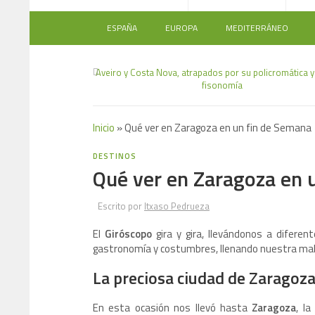
ESPAÑA
EUROPA
MEDITERRÁNEO
Aveiro y Costa Nova, atrapados por su policromática y
fisonomía
Inicio
»
Qué ver en Zaragoza en un fin de Semana
DESTINOS
Qué ver en Zaragoza en 
Escrito por
Itxaso Pedrueza
El
Giróscopo
gira y gira, llevándonos a difere
gastronomía y costumbres, llenando nuestra male
La preciosa ciudad de Zaragoz
En esta ocasión nos llevó hasta
Zaragoza
, l