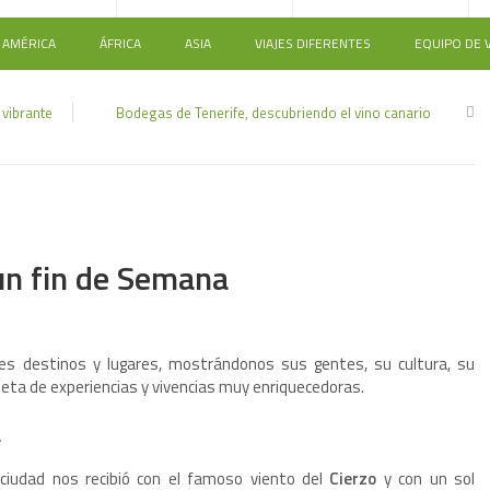
AMÉRICA
ÁFRICA
ASIA
VIAJES DIFERENTES
EQUIPO DE V
 vibrante
Bodegas de Tenerife, descubriendo el vino canario
0
un fin de Semana
ntes destinos y lugares, mostrándonos sus gentes, su cultura, su
ta de experiencias y vivencias muy enriquecedoras.
a
a ciudad nos recibió con el famoso viento del
Cierzo
y con un sol