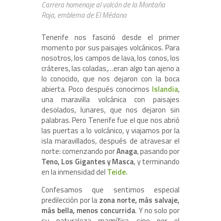
Carrera homenaje al volcán de la Montaña
Roja, emblema de El Médano
Tenerife nos fascinó desde el primer
momento por sus paisajes volcánicos. Para
nosotros, los campos de lava, los conos, los
cráteres, las coladas,…eran algo tan ajeno a
lo conocido, que nos dejaron con la boca
abierta. Poco después conocimos
Islandia
,
una maravilla volcánica con paisajes
desolados, lunares, que nos dejaron sin
palabras. Pero Tenerife fue el que nos abrió
las puertas a lo volcánico, y viajamos por la
isla maravillados, después de atravesar el
norte: comenzando por
Anaga
, pasando por
Teno, Los Gigantes y Masca
, y terminando
en la inmensidad del
Teide.
Confesamos que sentimos especial
predilección por la
zona norte, más salvaje,
más bella, menos concurrida
. Y no solo por
su naturaleza magnífica, sino por el