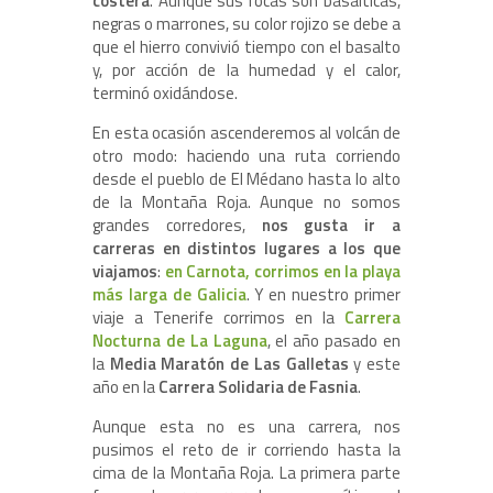
costera
. Aunque sus rocas son basálticas,
negras o marrones, su color rojizo se debe a
que el hierro convivió tiempo con el basalto
y, por acción de la humedad y el calor,
terminó oxidándose.
En esta ocasión ascenderemos al volcán de
otro modo: haciendo una ruta corriendo
desde el pueblo de El Médano hasta lo alto
de la Montaña Roja. Aunque no somos
grandes corredores,
nos gusta ir a
carreras en distintos lugares a los que
viajamos
:
en Carnota, corrimos en la playa
más larga de Galicia
. Y en nuestro primer
viaje a Tenerife corrimos en la
Carrera
Nocturna de La Laguna
, el año pasado en
la
Media Maratón de Las Galletas
y este
año en la
Carrera Solidaria de Fasnia
.
Aunque esta no es una carrera, nos
pusimos el reto de ir corriendo hasta la
cima de la Montaña Roja. La primera parte