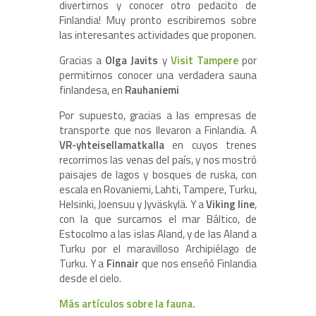
divertirnos y conocer otro pedacito de
Finlandia! Muy pronto escribiremos sobre
las interesantes actividades que proponen.
Gracias a
Olga Javits
y
Visit Tampere
por
permitirnos conocer una verdadera sauna
finlandesa, en
Rauhaniemi
Por supuesto, gracias a las empresas de
transporte que nos llevaron a Finlandia. A
VR-
yhteisellamatkalla
en cuyos trenes
recorrimos las venas del país, y nos mostró
paisajes de lagos y bosques de ruska, con
escala en Rovaniemi, Lahti, Tampere, Turku,
Helsinki, Joensuu y Jyväskylä. Y a
Viking line
,
con la que surcamos el mar Báltico, de
Estocolmo a las islas Aland, y de las Aland a
Turku por el maravilloso Archipiélago de
Turku. Y a
Finnair
que nos enseñó Finlandia
desde el cielo.
Más artículos sobre la fauna.