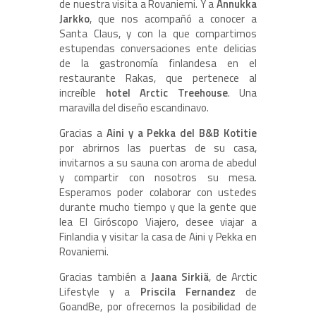
de nuestra visita a Rovaniemi. Y a
Annukka
Jarkko
, que nos acompañó a conocer a
Santa Claus, y con la que compartimos
estupendas conversaciones ente delicias
de la gastronomía finlandesa en el
restaurante Rakas, que pertenece al
increíble
hotel Arctic Treehouse
. Una
maravilla del diseño escandinavo.
Gracias a
Aini y a Pekka del B&B Kotitie
por abrirnos las puertas de su casa,
invitarnos a su sauna con aroma de abedul
y compartir con nosotros su mesa.
Esperamos poder colaborar con ustedes
durante mucho tiempo y que la gente que
lea El Giróscopo Viajero, desee viajar a
Finlandia y visitar la casa de Aini y Pekka en
Rovaniemi.
Gracias también a
Jaana Sirkiä
, de Arctic
Lifestyle y a
Priscila Fernandez
de
GoandBe, por ofrecernos la posibilidad de