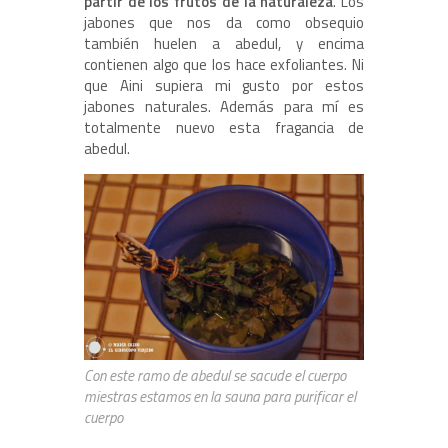
partir de los frutos de la naturaleza
. Los
jabones que nos da como obsequio
también huelen a abedul, y encima
contienen algo que los hace exfoliantes. Ni
que Aini supiera mi gusto por estos
jabones naturales. Además para mí es
totalmente nuevo esta fragancia de
abedul.
Con este ramo de abedul se sacude el cuerpo
miestras estamos en la sauna para purificar el
cuerpo