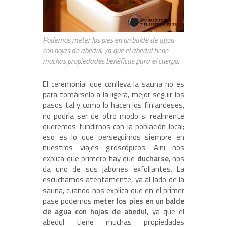
Podemos meter los pies en un balde de agua
con hojas de abedul, ya que el abedul tiene
muchas propiedades benéficas para el cuerpo.
El ceremonial que conlleva la sauna no es
para tomárselo a la ligera, mejor seguir los
pasos tal y como lo hacen los finlandeses,
no podría ser de otro modo si realmente
queremos fundirnos con la población local;
eso es lo que perseguimos siempre en
nuestros viajes giroscópicos. Aini nos
explica que primero hay que
ducharse
, nos
da uno de sus jabones exfoliantes. La
escuchamos atentamente, ya al lado de la
sauna, cuando nos explica que en el primer
pase podemos
meter los pies en un balde
de agua con hojas de abedul
, ya que el
abedul tiene muchas propiedades