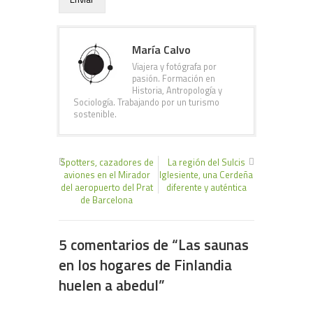
María Calvo
Viajera y fotógrafa por
pasión. Formación en
Historia, Antropología y
Sociología. Trabajando por un turismo
sostenible.
Spotters, cazadores de
La región del Sulcis
aviones en el Mirador
Iglesiente, una Cerdeña
del aeropuerto del Prat
diferente y auténtica
de Barcelona
5 comentarios de “
Las saunas
en los hogares de Finlandia
huelen a abedul
”