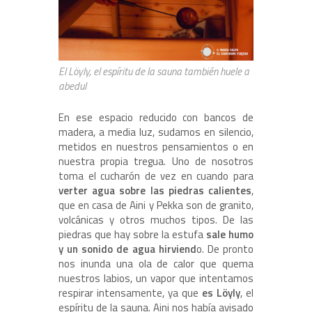
El Löyly, el espíritu de la sauna también huele a
abedul
En ese espacio reducido con bancos de
madera, a media luz, sudamos en silencio,
metidos en nuestros pensamientos o en
nuestra propia tregua. Uno de nosotros
toma el cucharón de vez en cuando para
verter agua sobre las piedras calientes
,
que en casa de Aini y Pekka son de granito,
volcánicas y otros muchos tipos. De las
piedras que hay sobre la estufa
sale humo
y un sonido de agua hirviend
o. De pronto
nos inunda una ola de calor que quema
nuestros labios, un vapor que intentamos
respirar intensamente, ya que
es Löyly
, el
espíritu de la sauna. Aini nos había avisado