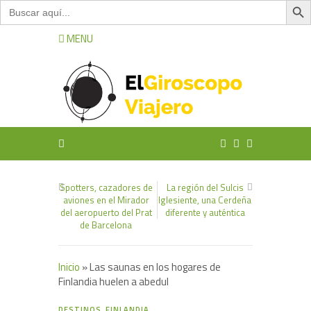
Buscar:
MENU
Spotters, cazadores de
La región del Sulcis
aviones en el Mirador
Iglesiente, una Cerdeña
del aeropuerto del Prat
diferente y auténtica
de Barcelona
Inicio
»
Las saunas en los hogares de
Finlandia huelen a abedul
5
DESTINOS
,
FINLANDIA