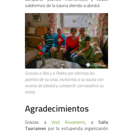
saldremos de la sauna oliendo a abedul.
Gracias a Aini y a Pekka por abrirnos las
puertas de su casa, invitarnos a su sauna con
aroma de abedul y compartir con nosotros su
mesa.
Agradecimientos
Gracias a
Visit Rovaniemi
, a
Salla
Tauriainen
por la estupenda organización