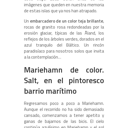
imágenes que queden en nuestra memoria
de estas islas que ya nos han atrapado.
Un
embarcadero de un color teja brillante
,
rocas de granito rosa redondeadas por la
erosión glaciar, típicas de las Åland, los
reflejos de los árboles verdes, dorados en el
azul tranquilo del Báltico. Un rincón
paradisíaco para nosotros solos que invita
a la contemplación…
Mariehamn de color.
Salt, en el pintoresco
barrio marítimo
Regresamos poco a poco a Mariehamn.
Aunque el recorrido no ha sido demasiado
cansado, comenzamos a tener apetito y
ganas de bajarnos de las bicis. El cielo
continúa azulísimo en Mariehamn y el sol