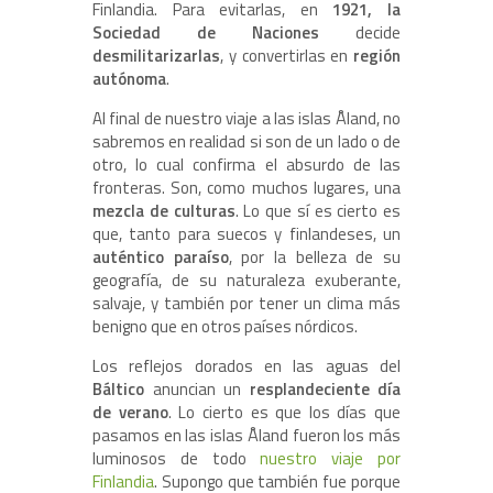
Finlandia. Para evitarlas, en
1921, la
Sociedad de Naciones
decide
desmilitarizarlas
, y convertirlas en
región
autónoma
.
Al final de nuestro viaje a las islas Åland, no
sabremos en realidad si son de un lado o de
otro, lo cual confirma el absurdo de las
fronteras. Son, como muchos lugares, una
mezcla de culturas
. Lo que sí es cierto es
que, tanto para suecos y finlandeses, un
auténtico paraíso
, por la belleza de su
geografía, de su naturaleza exuberante,
salvaje, y también por tener un clima más
benigno que en otros países nórdicos.
Los reflejos dorados en las aguas del
Báltico
anuncian un
resplandeciente día
de verano
. Lo cierto es que los días que
pasamos en las islas Åland fueron los más
luminosos de todo
nuestro viaje por
Finlandia
. Supongo que también fue porque