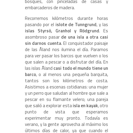
bosques, con pinceladas de casas y
embarcaderos de madera.
Recorremos kilómetros durante horas
pasando por el
islote de Tunngrund
, y las
islas Styrsö, Granhol y Rödgrund
. Es
asombroso pasar
de una isla a otra casi
sin darnos cuenta
. El conquistador paisaje
de las Åland nos ilumina el día. Paramos
para ver pasar los barcos que vuelven o los
que salen a pescar o a disfrutar del día. En
las islas Åland
casi todo el mundo tiene un
barco
, o al menos una pequeña barquita,
tantos son los kilómetros de costa.
Asistimos a escenas cotidianas: una mujer
y un perro que saludan al hombre que sale a
pescar en su flamante velero; una pareja
que salió a explorar esta
isla en kayak
, otro
punto de vista que esperamos
experimentar muy pronto. Todavía es
verano, y la gente aprovecha al máximo los
últimos días de calor, ya que cuando el