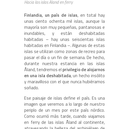
Hacia las islas Aland en ferry
Finlandia, un país de islas
, en total hay
unas ciento ochenta mil islas, aunque la
mayoría son muy pequeñas, pantanosas e
inundables, y están deshabitadas
habitadas – hay unas seiscientas islas
habitadas en Finlandia –. Algunas de estas
islas se utilizan como zonas de recreo para
pasar el día o un fin de semana. De hecho,
durante nuestra estancia en las islas
Åland, tendremos el
privilegio de alojarnos
en una isla deshabitada
, un hecho insólito
y maravilloso con el que nunca hubiéramos
soñado.
Ese paisaje de islas define el país. Es una
imagen que veremos a lo largo de nuestro
periplo de un mes por este país nórdico.
Como ocurrió más tarde, cuando viajamos
en ferry de las islas Åland al continente,
atravesando la belleza del archipiélago de