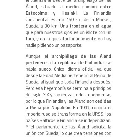
encuentra al oeste del archipiélago de las
Åland, situado
a medio camino entre
Estocolmo y Hesinki
. La Finlandia
continental está a 150 km de la Märket,
Suecia a 30 km. Una
frontera en el agua
que para nuestros ojos es un islote con un
faro, y en la que afortunadamente no hay
nadie pidiendo un pasaporte.
Aunque el
archipiélago de las Åland
pertenece a la república de Finlandia
, se
habla
sueco
, único idioma oficial, ya que
desde la Edad Media perteneció al Reino de
Suecia, al igual que toda Finlandia después.
Pero esa hegemonía se termina a principios
del siglo XIX y comienza la del Imperio ruso,
por lo que Finlandia y las Åland son
cedidas
a Rusia por Napoleón
. En 1917, cuando el
Imperio ruso se transforma en la URSS, los
países Bálticos y Finlandia se independizan.
Y el parlamento de las Åland solicita la
unión con Suecia, lo que crea tensiones con