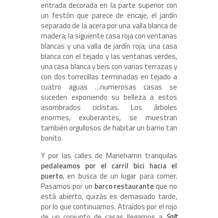
entrada decorada en la parte superior con
un festón que parece de encaje, el jardín
separado de la acera por una valla blanca de
madera; la siguiente casa roja con ventanas
blancas y una valla de jardín roja; una casa
blanca con el tejado y las ventanas verdes,
una casa blanca y beis con varias terrazas y
con dos torrecillas terminadas en tejado a
cuatro aguas …numerosas casas se
suceden exponiendo su belleza a estos
asombrados ciclistas. Los árboles
enormes, exuberantes, se muestran
también orgullosos de habitar un barrio tan
bonito.
Y por las calles de Mariehamn tranquilas
pedaleamos por el carril bici hacia el
puerto
, en busca de un lugar para comer.
Pasamos por un
barco restaurante
que no
está abierto, quizás es demasiado tarde,
por lo que continuamos. Atraídos por el rojo
de un conjunto de casas llegamos a
Salt