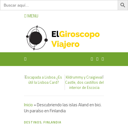
Buscar:
MENU
Escapada a Lisboa ¿Es
Kildrummy y Craigievar
útil la Lisboa Card?
Castle, dos castillos del
interior de Escocia
Inicio
»
Descubriendo las islas Aland en bici.
Un paraíso en Finlandia
10
DESTINOS
,
FINLANDIA