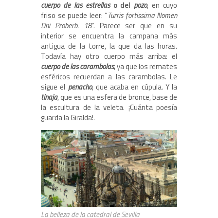
cuerpo de las estrellas
o del
pozo
, en cuyo
friso se puede leer: “
Turris fortissima Nomen
Dni Proberb. 18
”. Parece ser que en su
interior se encuentra la campana más
antigua de la torre, la que da las horas.
Todavía hay otro cuerpo más arriba: el
cuerpo de las carambolas
, ya que los remates
esféricos recuerdan a las carambolas. Le
sigue el
penacho
, que acaba en cúpula. Y la
tinaja
, que es una esfera de bronce, base de
la escultura de la veleta. ¡Cuánta poesía
guarda la Giralda!.
La belleza de la catedral de Sevilla