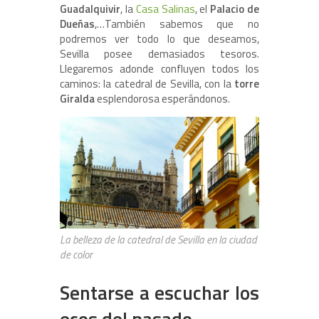
Guadalquivir
, la
Casa Salinas
, el
Palacio de
Dueñas
,…También sabemos que no
podremos ver todo lo que deseamos,
Sevilla posee demasiados tesoros.
Llegaremos adonde confluyen todos los
caminos: la catedral de Sevilla, con la
torre
Giralda
esplendorosa esperándonos.
La belleza de la catedral de Sevilla en la ciudad
de color
Sentarse a escuchar los
ecos del pasado