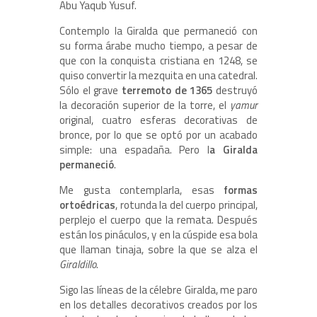
Abu Yaqub Yusuf.
Contemplo la Giralda que permaneció con
su forma árabe mucho tiempo, a pesar de
que con la conquista cristiana en 1248, se
quiso convertir la mezquita en una catedral.
Sólo el grave
terremoto de 1365
destruyó
la decoración superior de la torre, el
yamur
original, cuatro esferas decorativas de
bronce, por lo que se optó por un acabado
simple: una espadaña. Pero l
a Giralda
permaneció
.
Me gusta contemplarla, esas
formas
ortoédricas
, rotunda la del cuerpo principal,
perplejo el cuerpo que la remata. Después
están los pináculos, y en la cúspide esa bola
que llaman tinaja, sobre la que se alza el
Giraldillo
.
Sigo las líneas de la célebre Giralda, me paro
en los detalles decorativos creados por los