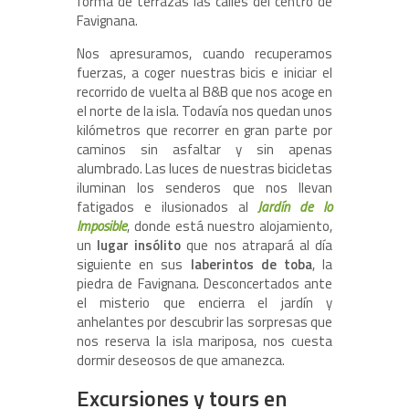
forma de terrazas las calles del centro de
Favignana.
Nos apresuramos, cuando recuperamos
fuerzas, a coger nuestras bicis e iniciar el
recorrido de vuelta al B&B que nos acoge en
el norte de la isla. Todavía nos quedan unos
kilómetros que recorrer en gran parte por
caminos sin asfaltar y sin apenas
alumbrado. Las luces de nuestras bicicletas
iluminan los senderos que nos llevan
fatigados e ilusionados al
Jardín de lo
Imposible
, donde está nuestro alojamiento,
un
lugar insólito
que nos atrapará al día
siguiente en sus
laberintos de toba
, la
piedra de Favignana. Desconcertados ante
el misterio que encierra el jardín y
anhelantes por descubrir las sorpresas que
nos reserva la isla mariposa, nos cuesta
dormir deseosos de que amanezca.
Excursiones y tours en