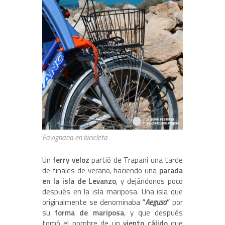
Favignana en bicicleta
Un
ferry veloz
partió de Trapani una tarde
de finales de verano, haciendo una
parada
en la isla de Levanzo
, y dejándonos poco
después en la isla mariposa. Una isla que
originalmente se denominaba
“
Aegusa
”
por
su
forma de mariposa
, y que después
tomó el nombre de un
viento cálido
que