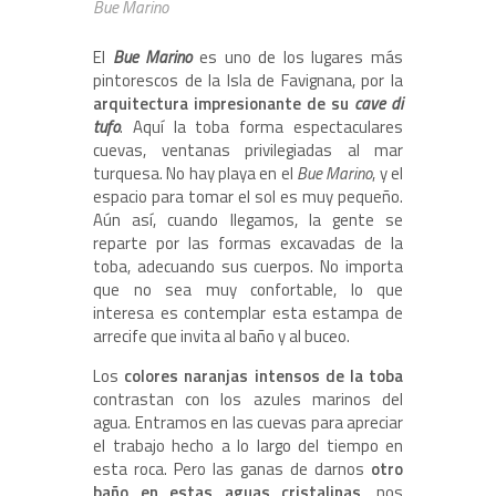
Bue Marino
El
Bue Marino
es uno de los lugares más
pintorescos de la Isla de Favignana, por la
arquitectura impresionante de su
cave di
tufo
. Aquí la toba forma espectaculares
cuevas, ventanas privilegiadas al mar
turquesa. No hay playa en el
Bue Marino
, y el
espacio para tomar el sol es muy pequeño.
Aún así, cuando llegamos, la gente se
reparte por las formas excavadas de la
toba, adecuando sus cuerpos. No importa
que no sea muy confortable, lo que
interesa es contemplar esta estampa de
arrecife que invita al baño y al buceo.
Los
colores naranjas intensos de la toba
contrastan con los azules marinos del
agua. Entramos en las cuevas para apreciar
el trabajo hecho a lo largo del tiempo en
esta roca. Pero las ganas de darnos
otro
baño en estas aguas cristalinas
, nos