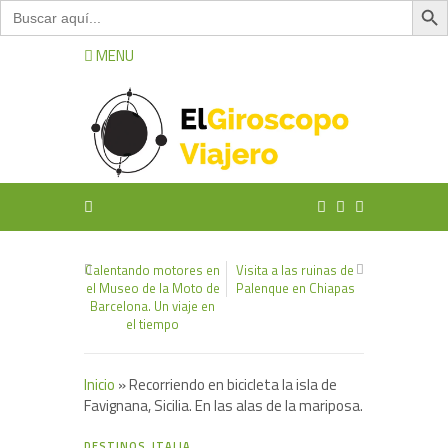
Buscar:
MENU
Calentando motores en
Visita a las ruinas de
el Museo de la Moto de
Palenque en Chiapas
Barcelona. Un viaje en
el tiempo
Inicio
»
Recorriendo en bicicleta la isla de
Favignana, Sicilia. En las alas de la mariposa.
10
DESTINOS
,
ITALIA