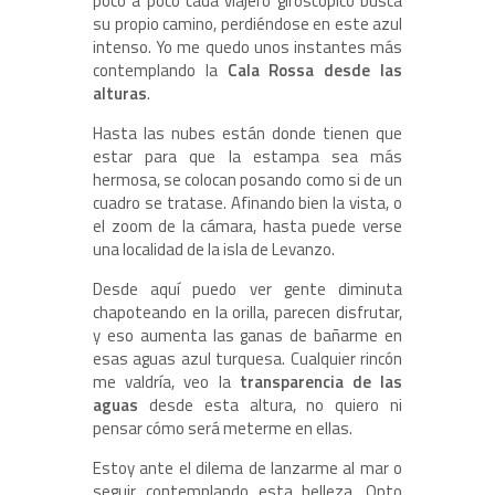
poco a poco cada viajero giroscópico busca
su propio camino, perdiéndose en este azul
intenso. Yo me quedo unos instantes más
contemplando la
Cala Rossa desde las
alturas
.
Hasta las nubes están donde tienen que
estar para que la estampa sea más
hermosa, se colocan posando como si de un
cuadro se tratase. Afinando bien la vista, o
el zoom de la cámara, hasta puede verse
una localidad de la isla de Levanzo.
Desde aquí puedo ver gente diminuta
chapoteando en la orilla, parecen disfrutar,
y eso aumenta las ganas de bañarme en
esas aguas azul turquesa. Cualquier rincón
me valdría, veo la
transparencia de las
aguas
desde esta altura, no quiero ni
pensar cómo será meterme en ellas.
Estoy ante el dilema de lanzarme al mar o
seguir contemplando esta belleza. Opto