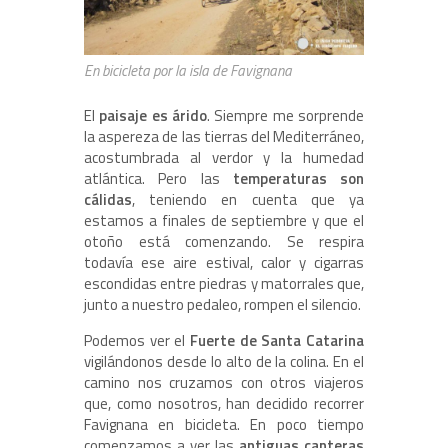
En bicicleta por la isla de Favignana
El
paisaje es árido
. Siempre me sorprende
la aspereza de las tierras del Mediterráneo,
acostumbrada al verdor y la humedad
atlántica. Pero las
temperaturas son
cálidas
, teniendo en cuenta que ya
estamos a finales de septiembre y que el
otoño está comenzando. Se respira
todavía ese aire estival, calor y cigarras
escondidas entre piedras y matorrales que,
junto a nuestro pedaleo, rompen el silencio.
Podemos ver el
Fuerte de Santa Catarina
vigilándonos desde lo alto de la colina. En el
camino nos cruzamos con otros viajeros
que, como nosotros, han decidido recorrer
Favignana en bicicleta. En poco tiempo
comenzamos a ver las
antiguas canteras