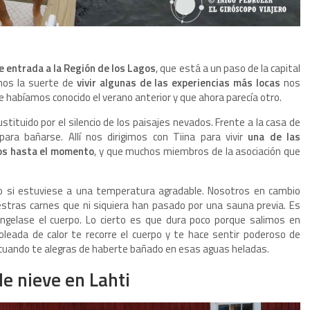
e entrada a la Región de los Lagos
, que está a un paso de la capital
mos la suerte de
vivir algunas de las experiencias más locas
nos
ue habíamos conocido el verano anterior y que ahora parecía otro.
sustituido por el silencio de los paisajes nevados. Frente a la casa de
ra bañarse. Allí nos dirigimos con Tiina para vivir
una de las
os hasta el momento
, y que muchos miembros de la asociación que
o si estuviese a una temperatura agradable. Nosotros en cambio
stras carnes que ni siquiera han pasado por una sauna previa. Es
congelase el cuerpo. Lo cierto es que dura poco porque salimos en
oleada de calor te recorre el cuerpo y te hace sentir poderoso de
 es cuando te alegras de haberte bañado en esas aguas heladas.
e nieve en Lahti