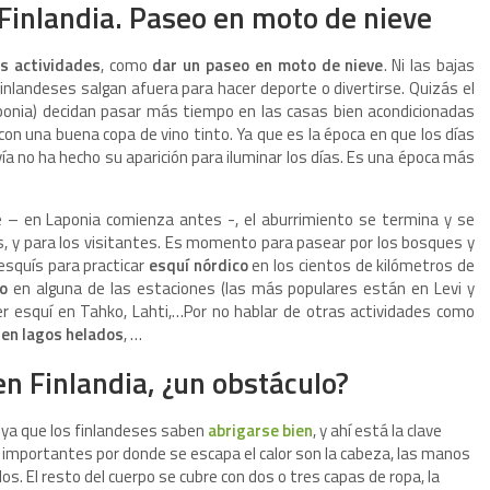
 Finlandia. Paseo en moto de nieve
as actividades
, como
dar un paseo en moto de nieve
. Ni las bajas
finlandeses salgan afuera para hacer deporte o divertirse. Quizás el
onia) decidan pasar más tiempo en las casas bien acondicionadas
con una buena copa de vino tinto. Ya que es la época en que los días
ía no ha hecho su aparición para iluminar los días. Es una época más
e – en Laponia comienza antes -, el aburrimiento se termina y se
es, y para los visitantes. Es momento para pasear por los bosques y
 esquís para practicar
esquí nórdico
en los cientos de kilómetros de
no
en alguna de las estaciones (las más populares están en Levi y
er esquí en Tahko, Lahti,…Por no hablar de otras actividades como
 en lagos helados
, …
n Finlandia, ¿un obstáculo?
, ya que los finlandeses saben
abrigarse bien
, y ahí está la clave
 importantes por donde se escapa el calor son la cabeza, las manos
dos. El resto del cuerpo se cubre con dos o tres capas de ropa, la