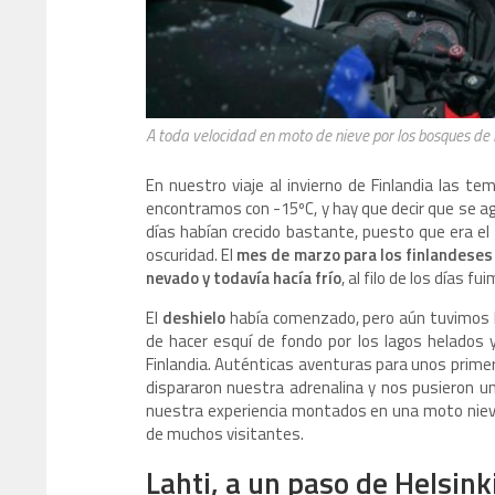
A toda velocidad en moto de nieve por los bosques de
En nuestro viaje al invierno de Finlandia las 
encontramos con -15ºC, y hay que decir que se a
días habían crecido bastante, puesto que era el 
oscuridad. El
mes de marzo para los finlandeses 
nevado y todavía hacía frío
, al filo de los días 
El
deshielo
había comenzado, pero aún tuvimos la 
de hacer esquí de fondo por los lagos helados 
Finlandia. Auténticas aventuras para unos prim
dispararon nuestra adrenalina y nos pusieron un
nuestra experiencia montados en una moto nieve 
de muchos visitantes.
Lahti, a un paso de Helsink