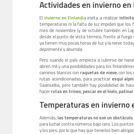
Actividades en invierno en
El
invierno en Finlandia
invita a realizar
infinit
temperaturas ni la falta de luz impiden que los 
mes de noviembre (y de octubre también en Lap
desde el punto de vista térmico, frente al fuego 
ya tienen muy pocas horas de luz y la nieve todav
deprimente y aburrida.
Pero cuando el país empieza a cubrirse de niev
abren mil y una posibilidades para los finlandes
caminos blancos con
raquetas de nieve
, con los
rutas acondicionadas, para practicar
esquí alpi
Saariselka, pero también hay posibilidad de hac
hacer
rutas en trineo, pescar en el hielo
,
patinar
Temperaturas en invierno e
Además,
las temperaturas no son un obstáculo
para luchar contra números bajo cero. Los puntos
y los pies, por lo que hay que tenerlos bien abriga