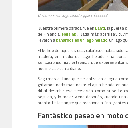
Un baño en un lago helado, ¡qué fríoooooo!
Nuestra primera parada fue en
Lahti
, la
puerta d
de Finlandia,
Helsinki
. Nada más aterrizar, tuvi
llevaron a
bañarnos en un lago helado
, un lago q
El bullicio de aquellos días calurosos había sido 
madera, en medio del lago helado, una zona pa
sensaciones más extremas que experimentam
nos invita viven a diario.
Seguimos a Tiina que se entra en el agua com
gritamos nada más notar el agua helada en nue
difícil describir esa sensación, como si se te 
seguida, y lo mejor viene después, cuando una 
pronto. Es la sangre que reacciona al frío, y ahí
Fantástico paseo en moto d