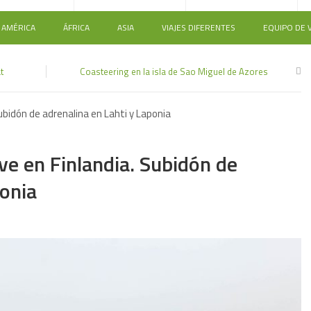
AMÉRICA
ÁFRICA
ASIA
VIAJES DIFERENTES
EQUIPO DE V
t
Coasteering en la isla de Sao Miguel de Azores
ubidón de adrenalina en Lahti y Laponia
2
e en Finlandia. Subidón de
ponia