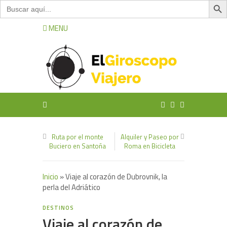
Buscar:
MENU
Ruta por el monte
Alquiler y Paseo por
Buciero en Santoña
Roma en Bicicleta
Inicio
»
Viaje al corazón de Dubrovnik, la
perla del Adriático
6
DESTINOS
Viaje al corazón de