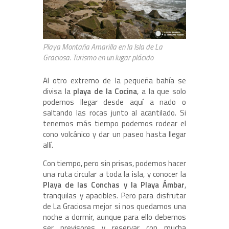
Playa Montaña Amarilla en la Isla de La
Graciosa. Turismo en un lugar plácido
Al otro extremo de la pequeña bahía se
divisa la
playa de la Cocina
, a la que solo
podemos llegar desde aquí a nado o
saltando las rocas junto al acantilado. Si
tenemos más tiempo podemos rodear el
cono volcánico y dar un paseo hasta llegar
allí.
Con tiempo, pero sin prisas, podemos hacer
una ruta circular a toda la isla, y conocer la
Playa de las Conchas y la Playa Ámbar
,
tranquilas y apacibles. Pero para disfrutar
de La Graciosa mejor si nos quedamos una
noche a dormir, aunque para ello debemos
ser previsores y reservar con mucha