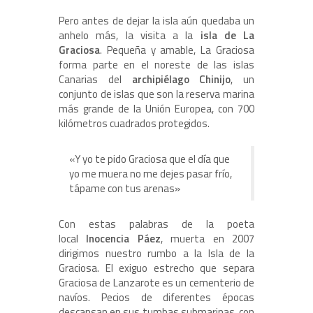
Pero antes de dejar la isla aún quedaba un
anhelo más, la visita a la
isla de La
Graciosa
. Pequeña y amable, La Graciosa
forma parte en el noreste de las islas
Canarias del
archipiélago Chinijo
, un
conjunto de islas que son la reserva marina
más grande de la Unión Europea, con 700
kilómetros cuadrados protegidos.
«Y yo te pido Graciosa que el día que
yo me muera no me dejes pasar frío,
tápame con tus arenas»
Con estas palabras de la poeta
local
Inocencia Páez
, muerta en 2007
dirigimos nuestro rumbo a la Isla de la
Graciosa. El exiguo estrecho que separa
Graciosa de Lanzarote es un cementerio de
navíos. Pecios de diferentes épocas
descansan en sus tumbas submarinas, con