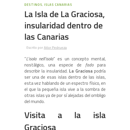
2
DESTINOS
,
ISLAS CANARIAS
La Isla de La Graciosa,
insularidad dentro de
las Canarias
Escrito por
Aitor Pedrueza
“
L’isola nell’isola
” es un concepto mental,
nostálgico, una especie de
fado
para
describir la insularidad.
La Graciosa
podría
ser una de esas islas dentro de las islas,
esta vez hablando de un espectro físico, en
el que la pequeña isla vive a la sombra de
otras islas ya de por sí alejadas del ombligo
del mundo.
Visita a la isla
Graciosa