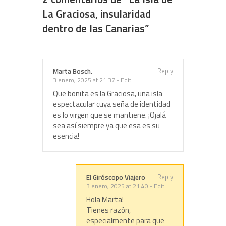
La Graciosa, insularidad
dentro de las Canarias
”
Reply
Marta Bosch.
3 enero, 2025 at 21:37
-
Edit
Que bonita es la Graciosa, una isla
espectacular cuya seña de identidad
es lo virgen que se mantiene. ¡Ojalá
sea así siempre ya que esa es su
esencia!
Reply
El Giróscopo Viajero
3 enero, 2025 at 21:40
-
Edit
Hola Marta!
Tienes razón,
especialmente para que