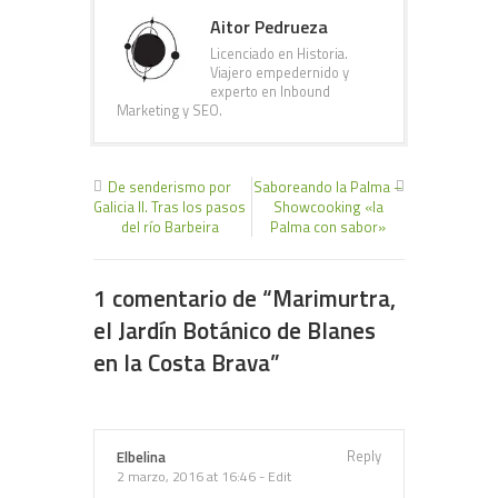
Aitor Pedrueza
Licenciado en Historia.
Viajero empedernido y
experto en Inbound
Marketing y SEO.
De senderismo por
Saboreando la Palma –
Galicia II. Tras los pasos
Showcooking «la
del río Barbeira
Palma con sabor»
1 comentario de “
Marimurtra,
el Jardín Botánico de Blanes
en la Costa Brava
”
Reply
Elbelina
2 marzo, 2016 at 16:46
-
Edit