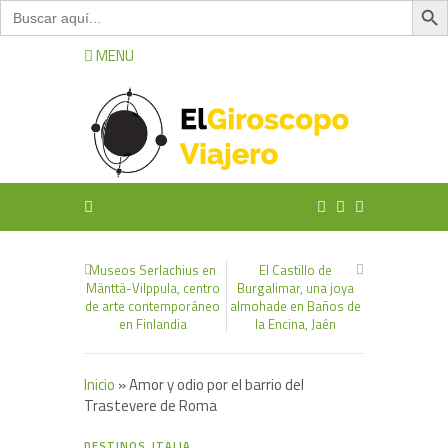
Buscar:
MENU
Museos Serlachius en
El Castillo de
Mänttä-Vilppula, centro
Burgalimar, una joya
de arte contemporáneo
almohade en Baños de
en Finlandia
la Encina, Jaén
Inicio
»
Amor y odio por el barrio del
Trastevere de Roma
0
DESTINOS
,
ITALIA