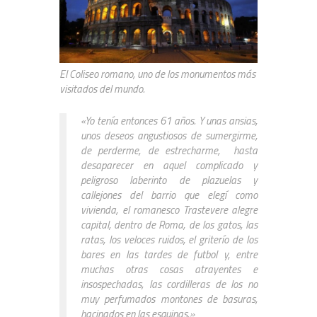
El Coliseo romano, uno de los monumentos más
visitados del mundo.
«Yo tenía entonces 61 años. Y unas ansias,
unos deseos angustiosos de sumergirme,
de perderme, de estrecharme, hasta
desaparecer en aquel complicado y
peligroso laberinto de plazuelas y
callejones del barrio que elegí como
vivienda, el romanesco Trastevere alegre
capital, dentro de Roma, de los gatos, las
ratas, los veloces ruidos, el griterío de los
bares en las tardes de futbol y, entre
muchas otras cosas atrayentes e
insospechadas, las cordilleras de los no
muy perfumados montones de basuras,
hacinados en las esquinas.»