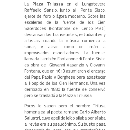
La
Plaza Trilussa
en el Lungotevere
Raffaello Sanzio, junto al Ponte Sisto,
ejerce de foro o ágora moderno. Sobre las
escaleras de la fuente de los Cien
Sacerdotes (Fontanone dei Cento Preti)
descansan los transeúntes, estudiantes y
artistas cuando la música comienza a
sonar, y atrae como un imán a
improvisados espectadores. La fuente,
llamada también Fontanone di Ponte Sisto
es obra de Giovanni Vasanzio y Giovanni
Fontana, que en 1613 asumieron el encargo
del Papa Pablo V Borghese para abastecer
al Hospicio de los Cien Hermanos. Una vez
derribado en 1880 la fuente se conservó
pero se trasladó a la Piazza Trilussa.
Pocos lo saben pero el nombre Trilusa
homenajea al poeta romano
Carlo Alberto
Salustri
, cuyo apellido leído sílaba por sílaba
al revés era su pseudónimo. Su busto pasa