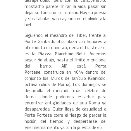
desapercibido, pero con su característico
mostacho parece mirar la vida pasar sin
dejar su tono irónico romano. Hoy su poesía
y sus fábulas van cayendo en el olvido y la
hiel.
Siguiendo el meandro del Tíber, frente al
Ponte Garibaldi, otra plaza con honores a
otro poeta romanesco, cierra el Trastevere,
es la
Piazza Giacchino Belli
. Podemos
seguir río abajo, hasta el límite meridional
del barrio. Allí está
Porta
Portese
, construida en 1644 dentro del
conjunto los Muros de Janículo (Gianicolo,
octava colina de Roma). Los domingos se
desarrolla el mercado más célebre de
Roma, donde podemos escarbar para
encontrar antigüedades de una Roma ya
desaparecida. Quien llega de casualidad a
Porta Portese corre el riesgo de perder la
noción del tiempo y despertarse del
ensimismamiento ya con la puesta de sol.