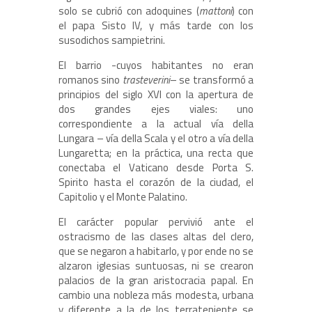
solo se cubrió con adoquines (
mattoni
) con
el papa Sisto IV, y más tarde con los
susodichos sampietrini.
El barrio -cuyos habitantes no eran
romanos sino
trasteverini
– se transformó a
principios del siglo XVI con la apertura de
dos grandes ejes viales: uno
correspondiente a la actual vía della
Lungara – vía della Scala y el otro a vía della
Lungaretta; en la práctica, una recta que
conectaba el Vaticano desde Porta S.
Spirito hasta el corazón de la ciudad, el
Capitolio y el Monte Palatino.
El carácter popular pervivió ante el
ostracismo de las clases altas del clero,
que se negaron a habitarlo, y por ende no se
alzaron iglesias suntuosas, ni se crearon
palacios de la gran aristocracia papal. En
cambio una nobleza más modesta, urbana
y diferente a la de los terrateniente se