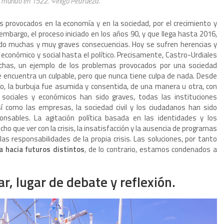
 al mundo en 1522. ©Iñigo Pedrueza.
 provocados en la economía y en la sociedad, por el crecimiento y
 embargo, el proceso iniciado en los años 90, y que llega hasta 2016,
ido muchas y muy graves consecuencias. Hoy se sufren herencias y
to económico y social hasta el político. Precisamente, Castro-Urdiales
chas, un ejemplo de los problemas provocados por una sociedad
 encuentra un culpable, pero que nunca tiene culpa de nada. Desde
no, la burbuja fue asumida y consentida, de una manera u otra, con
ociales y económicos han sido graves, todas las instituciones
así como las empresas, la sociedad civil y los ciudadanos han sido
nsables. La agitación política basada en las identidades y los
o que ver con la crisis, la insatisfacción y la ausencia de programas
las responsabilidades de la propia crisis. Las soluciones, por tanto
ja hacia futuros distintos
, de lo contrario, estamos condenados a
ar, lugar de debate y reflexión.