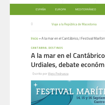
ESPAÑA
EUROPA
MEDITERRÁNEO
Viaje a la República de Macedonia
Inicio
»
A la mar en el Cantábrico, I Festival Marí
CANTABRIA
,
DESTINOS
A la mar en el Cantábrico
Urdiales, debate económi
Escrito por
Iñigo Pedrueza