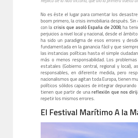
Replica de la Nao Victoria, que dio la primera vuelta
No es éste el lugar para comentar los desastres
boom primero, la crisis inmobiliaria después. Sin
con la
crisis que asoló España de 2008
, ha ten
perjuicios a nivel local y nacional, desde el ámbi
ha sido un paradigma de esos errores y desdi
fundamentada en la ganancia fácil y que siempre
las instancias políticas hasta el simple ciudada
más o menos responsabilidad. Los problemas s
estatales (Gobierno central, regional y local), 
responsables, en diferente medida, pero respo
nacionalismos que agitan toda Europa, tienen much
políticos sólidos capaces de integrar depurando 
tienen que partir de una
reflexión que nos diri
repetir los mismos errores.
El Festival Marítimo A la M