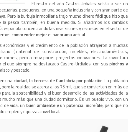
El resto del año Castro-Urdiales volvía a ser un
pecuarias, pesqueras, en una pequeña industria y con gran parte de
ya. Pero la burbuja inmobiliaria trajo mucho dinero fácil que hizo que
e la pesca también, en buena medida. Si añadimos los cambios
a española concentrando las inversiones y recursos en el sector de
odemos
comprender mejor el panorama actual
.
es económicas y el crecimiento de la población atrajeron a muchas
iario (material de construcción, muebles, electrodomésticos,
e coches, pero a muy pocos proyectos innovadores. La coyuntura
 en el que siempre ha destacado Castro-Urdiales, con sus
pinchos y
risco y pescado.
o en una
ciudad, la tercera de Cantabria por población
. La población
ero la realidad se acerca a los 75 mil, que se convierten en más de
para la sostenibilidad y el buen desarrollo de las actividades de la
s mucho más que una ciudad dormitorio. Es un pueblo vivo, con un
ad de vida, un
buen ambiente y un potencial increíble
, pero que no
empleo y riqueza a nivel local.