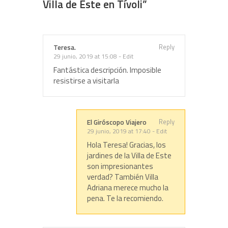
Villa de Este en Tívoli
”
Reply
Teresa.
29 junio, 2019 at 15:08
-
Edit
Fantástica descripción. Imposible
resistirse a visitarla
Reply
El Giróscopo Viajero
29 junio, 2019 at 17:40
-
Edit
Hola Teresa! Gracias, los
jardines de la Villa de Este
son impresionantes
verdad? También Villa
Adriana merece mucho la
pena. Te la recomiendo.