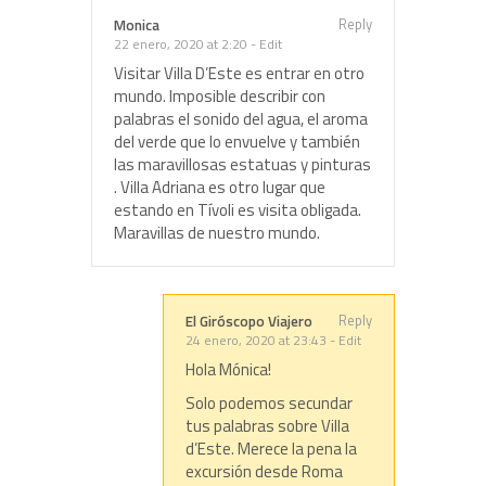
Reply
Monica
22 enero, 2020 at 2:20
-
Edit
Visitar Villa D’Este es entrar en otro
mundo. Imposible describir con
palabras el sonido del agua, el aroma
del verde que lo envuelve y también
las maravillosas estatuas y pinturas
. Villa Adriana es otro lugar que
estando en Tívoli es visita obligada.
Maravillas de nuestro mundo.
Reply
El Giróscopo Viajero
24 enero, 2020 at 23:43
-
Edit
Hola Mónica!
Solo podemos secundar
tus palabras sobre Villa
d’Este. Merece la pena la
excursión desde Roma