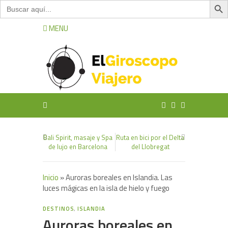
Buscar:
MENU
Bali Spirit, masaje y Spa
Ruta en bici por el Delta
de lujo en Barcelona
del Llobregat
Inicio
»
Auroras boreales en Islandia. Las
luces mágicas en la isla de hielo y fuego
1
DESTINOS
,
ISLANDIA
Auroras boreales en