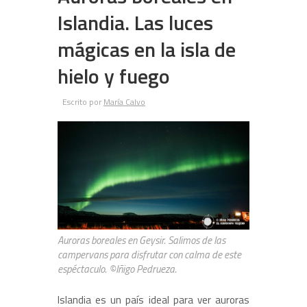
Islandia. Las luces
mágicas en la isla de
hielo y fuego
Escrito por
María Calvo
Auroras boreales en Geysir. Salimos de las
campervans para disfrutar con calma de este
espéctaculo. ©Iñigo Pedrueza.
Islandia es un país ideal para ver auroras