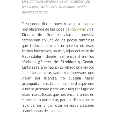
En el camping cercano a Geysir pasamos una
buena parte de la noche fascinados viendo
auroras boreales
El segundo día de nuestro viaje a
Islandia
nos alejamos de las luces de
Reykjavík
y del
Círculo de Oro
. Instalamos nuestra
campervan en uno de los pocos campings
que todavía permanecía abierto en esas
fechas invernales, no muy lejos del
valle de
Haukadalur
, donde se encuentran los
célebres
géisers de Strokkur y Geysir
.
Justo este año habían aprobado una ley por
la que las autocaravanas y campervans que
viajen por Islandia
no pueden hacer
acampada libre
. Una pena, puesto que nos
hubiera gustado parar en cualquier lugar de
esos maravillosos que nos encontramos en
el camino a pernoctar, para al día siguiente
levantarnos y disfrutar de esos paisajes
asombrosos de Islandia.