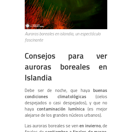
Auroras boreales en islandia, un espectáculo
fascinante
Consejos para ver
auroras boreales en
Islandia
Debe ser de noche, que haya
buenas
condiciones climatológicas
(cielos
despejados o casi despejados), y que no
haya
contaminación lumínica
(es mejor
alejarse de los grandes núcleos urbanos).
Las auroras boreales se ven
en invierno
, de
finales de
septiembre a finales de marzo
,